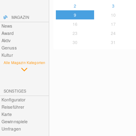
2
3
9
10
MAGAZIN
16
17
News
Award
23
24
Aktiv
30
31
Genuss
Kultur
Alle Magazin Kategorien
SONSTIGES
Konfigurator
Reiseführer
Karte
Gewinnspiele
Umfragen