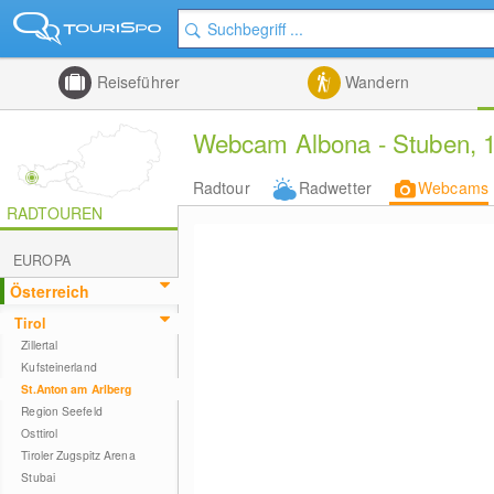
Reiseführer
Wandern
Webcam Albona - Stuben, 
Radtour
Radwetter
Webcams
RADTOUREN
EUROPA
Österreich
Tirol
Zillertal
Kufsteinerland
St.Anton am Arlberg
Region Seefeld
Osttirol
Tiroler Zugspitz Arena
Stubai