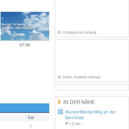
St. Christoph am Arlberg
07:00
St. Anton: Ausblick Valluga
IN DER NÄHE
WunderWanderWeg an der
Sat
Sennhütte
Lech Zürs: Bergrestaurant Seekopf
1.2
km
1