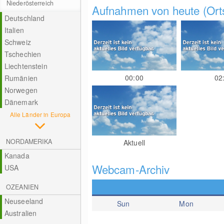
Niederösterreich
Aufnahmen von heute (Orts
Deutschland
Italien
Schweiz
Tschechien
Liechtenstein
00:00
02
Rumänien
Norwegen
Dänemark
Alle Länder in Europa
NORDAMERIKA
Aktuell
Kanada
Webcam-Archiv
USA
OZEANIEN
Neuseeland
Sun
Mon
Australien