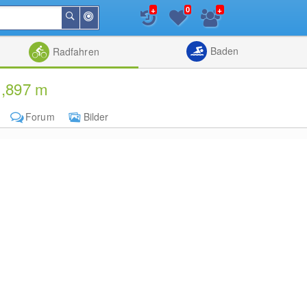
+
+
0
In
Suchen
der
Nähe
Listenansicht
Kartenansic
Baden
Radfahren
1,897 m
Forum
Bilder