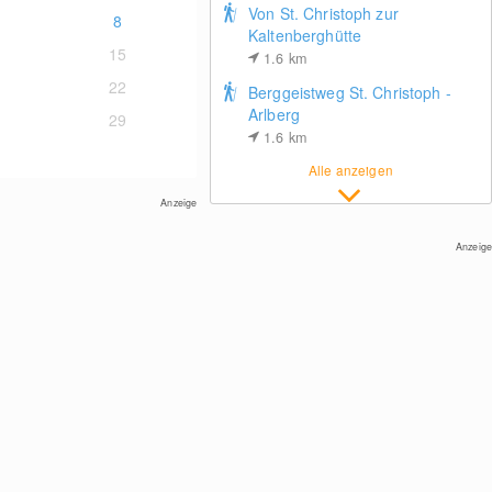
Von St. Christoph zur
8
Kaltenberghütte
15
1.6
km
22
Berggeistweg St. Christoph -
Arlberg
29
1.6
km
St. Anton am Arlberg - Galzig Bergstation
Alle anzeigen
Anzeige
Anzeige
Gampen Restaurant
Panoramablick: Oberlech