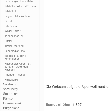
Ferienregion Hohe Salve
Kitzbühler Alpen - Brixental
Kitzbühel
Region Hall - Wattens
Ötztal
Pillerseetal
Wilder Kaiser
Tannheimer Tal
Pitztal
Tiroler Oberland
Ferienregion Imst
Innsbruck & seine
Feriendörfer
Kitzbüheler Alpen - St.
Johann - Oberndorf -
Kirchdorf
Paznaun - Ischgl
Kaiserwinkl
Salzburg
Die Webcam zeigt die Alpenwelt rund um
Vorarlberg
Steiermark
Kärnten
Oberösterreich
Standorthöhe:
1,897
m
Burgenland