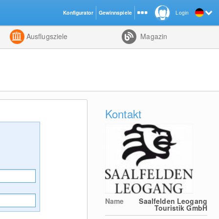
Konfigurator
Gewinnspiele
Login
ht
Kombiniert
Ausflugsziele
Magazin
Kontakt
Name
Saalfelden Leogang
Touristik GmbH