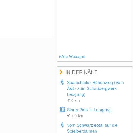
Alle Webcams
IN DER NÄHE
Saalachtaler Höhenweg (Vom
Asitz zum Schaubergwerk
Leogang)
0
km
Sinne Park in Leogang
1.9
km
Vom Schwarzleotal auf die
Spielbergalmen