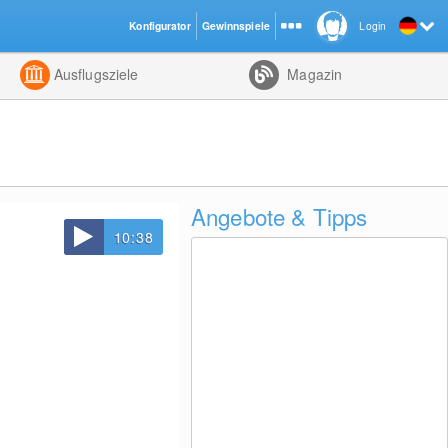
Konfigurator
Gewinnspiele
Login
ht
Kombiniert
Ausflugsziele
Magazin
Angebote & Tipps
10:38