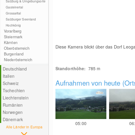
Salzburg & Umgebungsorte
Gasteinertal
Grossarltal
Salzburger Seenland
Hochkönig
Vorarlberg
Steiermark
Kärnten
Diese Kamera blickt über das Dorf Leog
Oberösterreich
Burgenland
Niederösterreich
Standorthöhe:
785
m
Deutschland
Italien
Aufnahmen von heute (Orts
Schweiz
Tschechien
Liechtenstein
Rumänien
Norwegen
Dänemark
05:00
06
Alle Länder in Europa