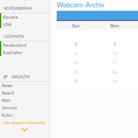
Webcam-Archiv
NORDAMERIKA
Kanada
USA
Sun
Mon
OZEANIEN
2
3
Neuseeland
Australien
9
10
16
17
23
24
MAGAZIN
30
31
News
Award
Aktiv
Genuss
Kultur
Alle Magazin Kategorien