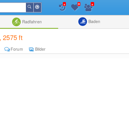
+
+
0
In
Suchen
der
Nähe
Listenansicht
Kartenansic
Baden
Radfahren
 2575 ft
Forum
Bilder