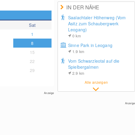
IN DER NÄHE
Saalachtaler Höhenweg (Vom
Asitz zum Schaubergwerk
Sat
Leogang)
1
0
km
8
Sinne Park in Leogang
1.9
km
15
Vom Schwarzleotal auf die
22
Spielbergalmen
29
2.9
km
Alle anzeigen
Anzeige
Anzeige