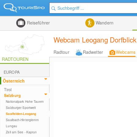
Reiseführer
Wandern
Webcam Leogang Dorfblick,
Radtour
Radwetter
Webcams
RADTOUREN
EUROPA
Österreich
Tirol
Salzburg
Nationalpark Hohe Tauern
Salzburger Sportwelt
Saalfelden-Leogang
Saalbach-Hinterglemm
Lungau
Zell am See - Kaprun