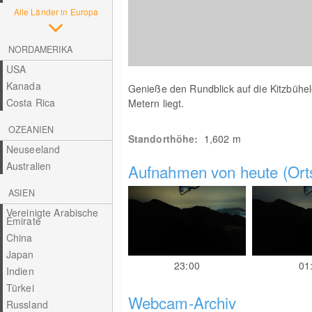
Alle Länder in Europa
NORDAMERIKA
USA
Kanada
Genieße den Rundblick auf die Kitzbühel
Costa Rica
Metern liegt.
OZEANIEN
Standorthöhe:
1,602
m
Neuseeland
Australien
Aufnahmen von heute (Orts
ASIEN
Vereinigte Arabische
Emirate
China
Japan
23:00
01
Indien
Türkei
Webcam-Archiv
Russland