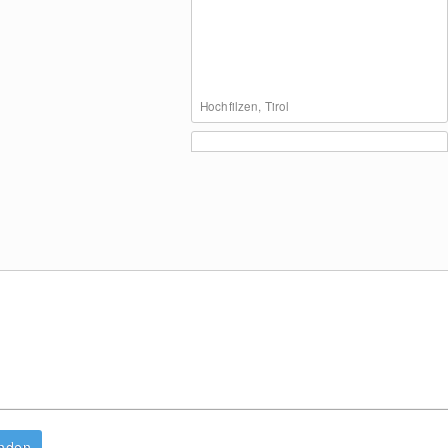
Hochfilzen, Tirol
Sallbach - Hinterglemm Tal
anden