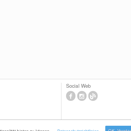
Social Web
OK, Verst