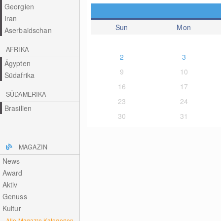
Georgien
Iran
Sun
Mon
Aserbaidschan
AFRIKA
2
3
Ägypten
9
10
Südafrika
16
17
SÜDAMERIKA
23
24
Brasilien
30
31
MAGAZIN
News
Award
Aktiv
Genuss
Kultur
Alle Magazin Kategorien