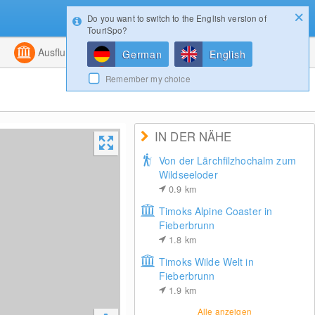
Do you want to switch to the English version of
Konfigurator
Gewinnspiele
Login
TouriSpo?
ht
Kombiniert
Ausflugsziele
Magazin
German
English
Remember my choice
IN DER NÄHE
Von der Lärchfilzhochalm zum
Wildseeloder
0.9
km
Timoks Alpine Coaster in
Fieberbrunn
1.8
km
Timoks Wilde Welt in
Fieberbrunn
1.9
km
Alle anzeigen