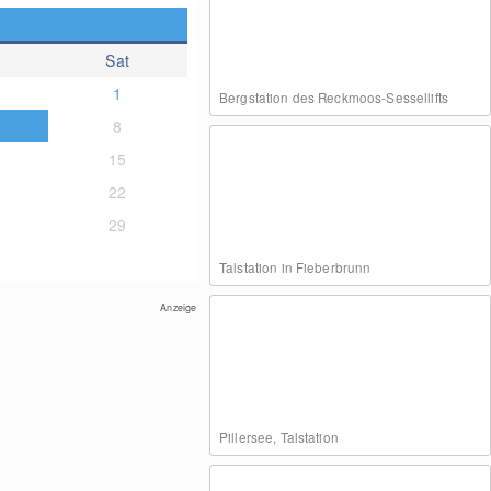
Sat
1
Bergstation des Reckmoos-Sessellifts
8
15
22
29
Talstation in Fieberbrunn
Anzeige
Pillersee, Talstation