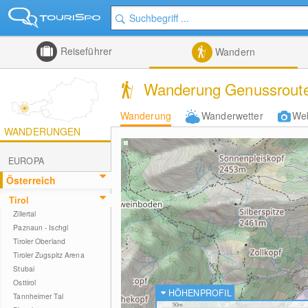
Reiseführer
Wandern
Wanderung Genussroute 
Wanderung
Wanderwetter
We
WANDERUNGEN
EUROPA
Österreich
Tirol
Zillertal
Paznaun - Ischgl
Tiroler Oberland
Tiroler Zugspitz Arena
Stubai
Osttirol
HÖHENPROFIL
Tannheimer Tal
50m