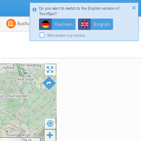
Do you want to switch to the English version of
Konfigurator
Gewinnspiele
Login
TouriSpo?
ht
Kombiniert
Ausflugsziele
Magazin
German
English
Remember my choice
734
m