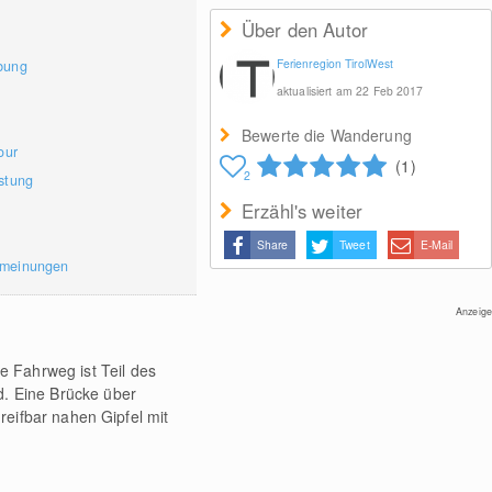
Über den Autor
Ferienregion TirolWest
bung
aktualisiert am 22 Feb 2017
Bewerte die Wanderung
our
(1)
2
stung
Erzähl's weiter
Share
Tweet
E-Mail
rmeinungen
Anzeige
 Fahrweg ist Teil des
d. Eine Brücke über
greifbar nahen Gipfel mit