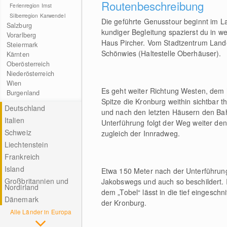
Routenbeschreibung
Ferienregion Imst
Silberregion Karwendel
Die geführte Genusstour beginnt im L
Salzburg
kundiger Begleitung spazierst du in 
Vorarlberg
Haus Pircher. Vom Stadtzentrum Lande
Steiermark
Schönwies (Haltestelle Oberhäuser).
Kärnten
Oberösterreich
Niederösterreich
Wien
Es geht weiter Richtung Westen, dem
Burgenland
Spitze die Kronburg weithin sichtbar t
Deutschland
und nach den letzten Häusern den Ba
Italien
Unterführung folgt der Weg weiter den
Schweiz
zugleich der Innradweg.
Liechtenstein
Frankreich
Island
Etwa 150 Meter nach der Unterführung
Großbritannien und
Jakobswegs und auch so beschildert. I
Nordirland
dem „Tobel“ lässt in die tief eingeschn
Dänemark
der Kronburg.
Alle Länder in Europa