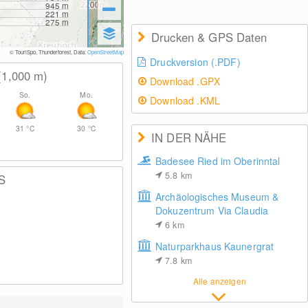
945
m
221
m
275
m
Drucken & GPS Daten
© TouriSpo, Thunderforest, Data:
OpenStreetMap
Druckversion (.PDF)
(1,000
m
)
Download .GPX
So.
Mo.
Download .KML
31
°C
30
°C
IN DER NÄHE
Badesee Ried im Oberinntal
5.8
km
S
Archäologisches Museum &
Dokuzentrum Via Claudia
6
km
Naturparkhaus Kaunergrat
7.8
km
Alle anzeigen