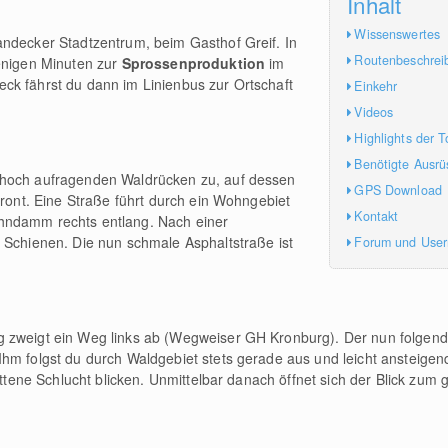
Inhalt
Wissenswertes
andecker Stadtzentrum, beim Gasthof Greif. In
Routenbeschrei
wenigen Minuten zur
Sprossenproduktion
im
ck fährst du dann im Linienbus zur Ortschaft
Einkehr
Videos
Highlights der T
Benötigte Ausrü
 hoch aufragenden Waldrücken zu, auf dessen
GPS Download
hront. Eine Straße führt durch ein Wohngebiet
Kontakt
hndamm rechts entlang. Nach einer
 Schienen. Die nun schmale Asphaltstraße ist
Forum und Use
 zweigt ein Weg links ab (Wegweiser GH Kronburg). Der nun folgende
hm folgst du durch Waldgebiet stets gerade aus und leicht ansteigen
ittene Schlucht blicken. Unmittelbar danach öffnet sich der Blick zum 