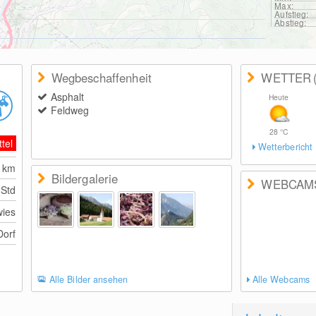
Max:
Aufstieg:
Abstieg:
Wegbeschaffenheit
WETTER
Asphalt
Heute
Feldweg
28
°C
ttel
Wetterbericht
8
km
Bildergalerie
WEBCAM
 Std
ies
orf
Alle Bilder ansehen
Alle Webcams