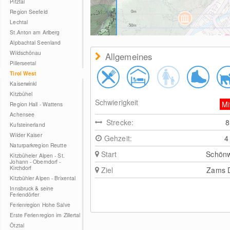
Pitztal
Region Seefeld
0m
Lechtal
-50m
St.Anton am Arlberg
Alpbachtal Seenland
Wildschönau
Allgemeines
Pillerseetal
Tirol West
Kaiserwinkl
Kitzbühel
Schwierigkeit
Mi
Region Hall - Wattens
Achensee
Strecke:
Kufsteinerland
Wilder Kaiser
Gehzeit:
4
Naturparkregion Reutte
Start
Schönw
Kitzbüheler Alpen - St.
Johann - Oberndorf -
Kirchdorf
Ziel
Zams D
Kitzbühler Alpen - Brixental
Innsbruck & seine
Feriendörfer
Ferienregion Hohe Salve
Erste Ferienregion im Zillertal
Ötztal