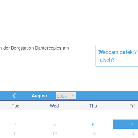
on der Bergstation Dantercepies am
Webcam defekt?
falsch?
August
Tue
Wed
Thu
Fri
4
5
6
7
11
12
13
14