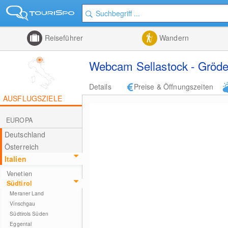
Reiseführer
Wandern
Webcam Sellastock - Gröden
Details
Preise & Öffnungszeiten
AUSFLUGSZIELE
EUROPA
Deutschland
Österreich
Italien
Venetien
Südtirol
Meraner Land
Vinschgau
Südtirols Süden
Eggental