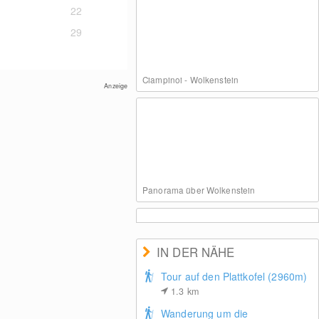
22
29
Ciampinoi - Wolkenstein
Anzeige
Panorama über Wolkenstein
IN DER NÄHE
Tour auf den Plattkofel (2960m)
1.3
km
Sasso Levante, Talstation
Wanderung um die