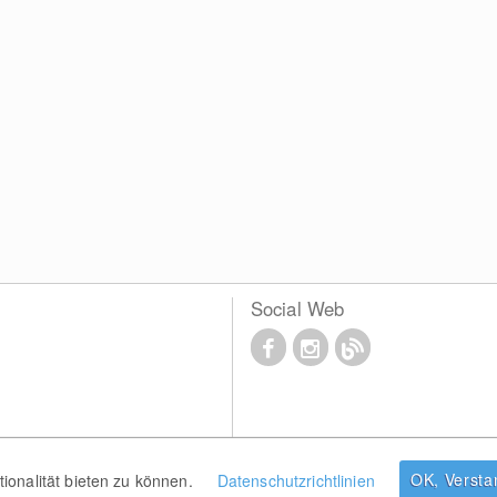
Social Web
OK, Verst
onalität bieten zu können.
Datenschutzrichtlinien