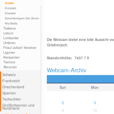
Gröden
Kronplatz
Eisacktal
Dolomitenregion Drei Zinnen
Alta Badia
Toskana
Latium
Lombardei
Die Webcam bietet eine tolle Aussicht v
Umbrien
Grödnerjoch.
Friaul-Julisch Venetien
Ligurien
Kampanien
Standorthöhe:
7437.7 ft
Trentino
Abruzzen
Webcam-Archiv
Schweiz
Frankreich
Griechenland
Sun
Mon
Spanien
Tschechien
2
3
Großbritannien und
Nordirland
9
10