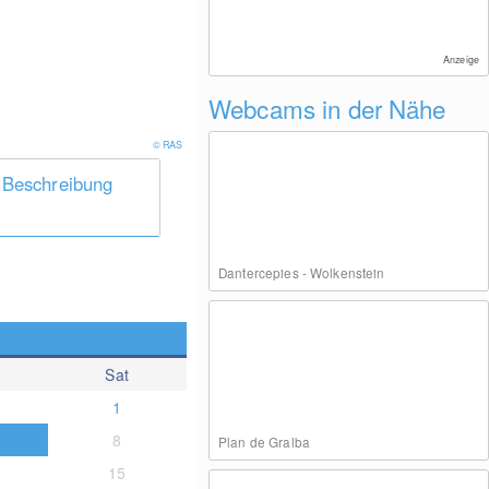
Anzeige
Webcams in der Nähe
© RAS
 Beschreibung
Dantercepies - Wolkenstein
Sat
1
8
Plan de Gralba
15