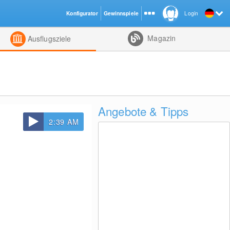
Konfigurator
Gewinnspiele
Login
ht
Kombiniert
Magazin
Ausflugsziele
Angebote & Tipps
2:39 AM