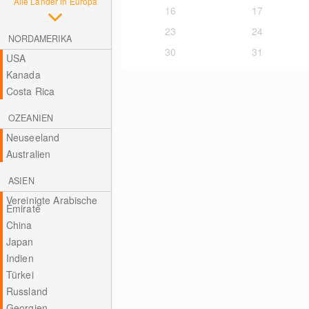
Alle Länder in Europa
16
17
23
24
NORDAMERIKA
30
31
USA
Kanada
Costa Rica
OZEANIEN
Neuseeland
Australien
ASIEN
Vereinigte Arabische
Emirate
China
Japan
Indien
Türkei
Russland
Georgien