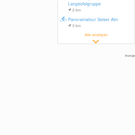
Langkofelgruppe
2
km
Panoramatour Seiser Alm
3
km
Alle anzeigen
Col Raiser - St. Christina
Anzeige
Panorama über St. Christina