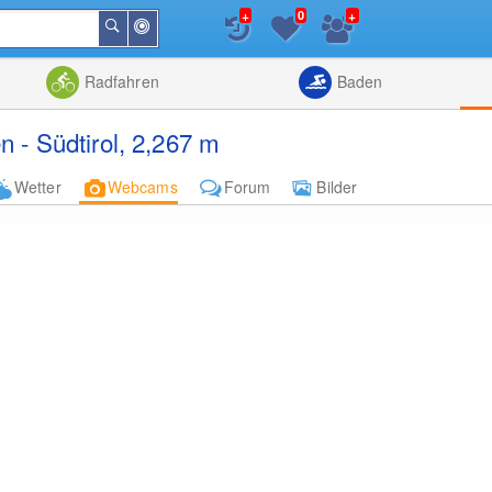
+
+
0
In
Suchen
der
Nähe
Listenansicht
Kartenansic
Radfahren
Baden
 - Südtirol, 2,267 m
Wetter
Webcams
Forum
Bilder