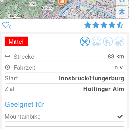
0
Mittel
83
km
Strecke
n.v.
Fahrzeit
Start
Innsbruck/Hungerburg
Ziel
Höttinger Alm
Geeignet für
Mountainbike