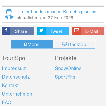
Tiroler Landesmuseen-Betriebsgesellschaft m.b.H.
aktualisiert am 27 Feb 2026
Share
Tweet
E-Mail
Mobil
Desktop
TouriSpo
Projekte
Impressum
SnowOnline
Datenschutz
SportFits
Kontakt
Unternehmen
FAQ