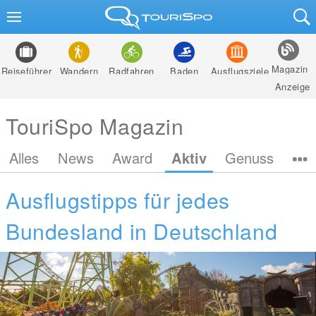
Magazin
Reiseführer
Wandern
Radfahren
Baden
Ausflugsziele
Anzeige
TouriSpo Magazin
Alles
News
Award
Aktiv
Genuss
Ausflugstipps für jedes
Bundesland in Deutschland