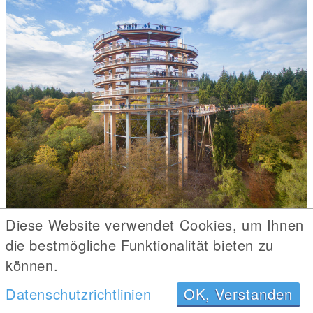
Diese Website verwendet Cookies, um Ihnen
© Erlebnis Akademie AG/Baumwipfelpfad Saarschleife
die bestmögliche Funktionalität bieten zu
Der 42 Meter hohe Aussichtsturm bietet dir eine
spektakuläre Rundumsicht.
können.
Datenschutzrichtlinien
OK, Verstanden
Auf dem
Baumwipfelpfad an der