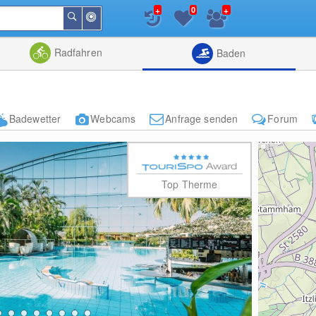
+
+
0
In
Suchen
der
Nähe
Listenansicht
Kartenansic
Radfahren
Baden
Badewetter
Webcams
Anfrage senden
Forum
Top Therme