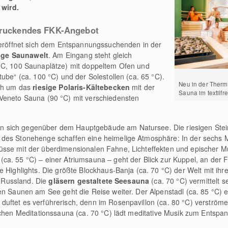
 wird.
ndruckendes FKK-Angebot
t eröffnet sich dem Entspannungssuchenden in der
tige Saunawelt
. Am Eingang steht gleich
°C, 100 Saunaplätze) mit doppeltem Ofen und
ube“ (ca. 100 °C) und der Solestollen (ca. 65 °C).
Neu in der Therm
ich um das
riesige Polaris-Kältebecken
mit der
Sauna im textilfr
Veneto Sauna (90 °C) mit verschiedensten
n sich gegenüber dem Hauptgebäude am Natursee. Die riesigen Stei
 des Stonehenge schaffen eine heimelige Atmosphäre: In der sechs 
sse mit der überdimensionalen Fahne, Lichteffekten und epischer M
a. 55 °C) – einer Atriumsauna – geht der Blick zur Kuppel, an der 
e Highlights. Die größte Blockhaus-Banja (ca. 70 °C) der Welt mit i
e Russland. Die
gläsern gestaltete Seesauna
(ca. 70 °C) vermittelt s
en Saunen am See geht die Reise weiter. Der Alpenstadl (ca. 85 °C) e
uftet es verführerisch, denn im Rosenpavillon (ca. 80 °C) verström
schen Meditationssauna (ca. 70 °C) lädt meditative Musik zum Entspan