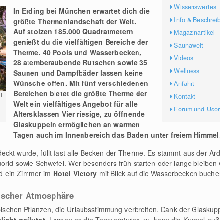
Wissenswertes
In Erding bei München erwartet dich die
Info & Beschrei
größte Thermenlandschaft der Welt
.
Auf stolzen 185.000 Quadratmetern
Magazinartikel
genießt du die vielfältigen Bereiche der
Saunawelt
Therme. 40 Pools und Wasserbecken,
Videos
28 atemberaubende Rutschen sowie 35
Wellness
Saunen und Dampfbäder lassen keine
Wünsche offen. Mit fünf verschiedenen
Anfahrt
Bereichen bietet die größte Therme der
Kontakt
H
Welt ein vielfältiges Angebot für alle
Forum und Use
Altersklassen Vier riesige, zu öffnende
Glaskuppeln ermöglichen an warmen
Tagen auch im Innenbereich das Baden unter freiem Himmel
ckt wurde, füllt fast alle Becken der Therme. Es stammt aus der Ard
uorid sowie Schwefel. Wer besonders früh starten oder lange bleiben w
d ein Zimmer im
Hotel Victory
mit Blick auf die Wasserbecken buch
pischer Atmosphäre
opischen Pflanzen, die Urlaubsstimmung verbreiten. Dank der Glaskuppe
icht geflutet
. Lassen es die Temperaturen zu, kann die Kuppel au