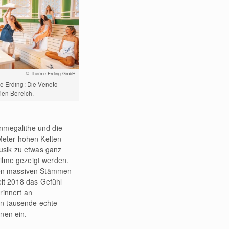
© Therme Erding GmbH
e Erding: Die Veneto
eien Bereich.
nmegalithe und die
Meter hohen Kelten-
usik zu etwas ganz
Filme gezeigt werden.
hren massiven Stämmen
eit 2018 das Gefühl
rinnert an
en tausende echte
nen ein.