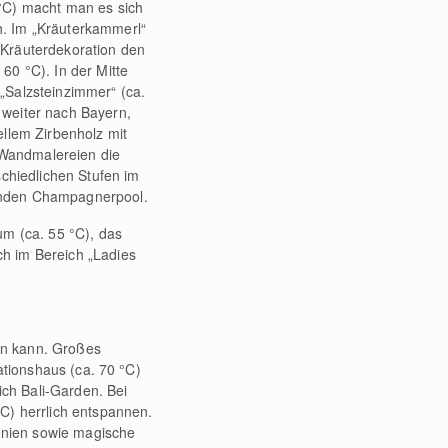
 °C) macht man es sich
h. Im „Kräuterkammerl“
 Kräuterdekoration den
. 60 °C). In der Mitte
„Salzsteinzimmer“ (ca.
 weiter nach Bayern,
hellem Zirbenholz mit
d Wandmalereien die
schiedlichen Stufen im
ernden Champagnerpool.
um (ca. 55 °C), das
h im Bereich „Ladies
en kann. Großes
ationshaus (ca. 70 °C)
ch Bali-Garden. Bei
C) herrlich entspannen.
onien sowie magische