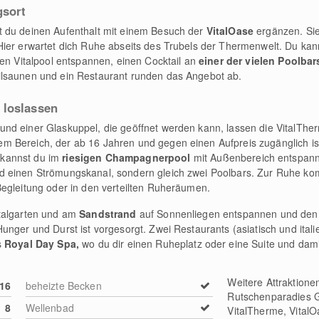
gsort
t du deinen Aufenthalt mit einem Besuch der
VitalOase
ergänzen. Sie 
ier erwartet dich Ruhe abseits des Trubels der Thermenwelt. Du kan
ßen Vitalpool entspannen, einen Cocktail an
einer der vielen Poolbar
ilsaunen und ein Restaurant runden das Angebot ab.
 loslassen
nd einer Glaskuppel, die geöffnet werden kann, lassen die VitalTh
 Bereich, der ab 16 Jahren und gegen einen Aufpreis zugänglich is
n
kannst du im
riesigen Champagnerpool
mit Außenbereich entspanne
d einen Strömungskanal, sondern gleich zwei Poolbars. Zur Ruhe ko
egleitung oder in den verteilten Ruheräumen.
italgarten und am
Sandstrand
auf Sonnenliegen entspannen und den 
unger und Durst ist vorgesorgt. Zwei Restaurants (asiatisch und itali
s
Royal Day Spa,
wo du dir einen Ruheplatz oder eine Suite und dami
Weitere Attraktione
16
beheizte Becken
Rutschenparadies G
8
Wellenbad
VitalTherme, Vital