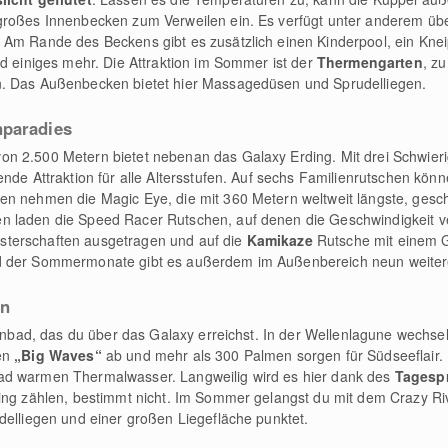
großes Innenbecken zum Verweilen ein. Es verfügt unter anderem übe
 Am Rande des Beckens gibt es zusätzlich einen Kinderpool, ein Kne
nd einiges mehr. Die Attraktion im Sommer ist der
Thermengarten
, z
n. Das Außenbecken bietet hier Massagedüsen und Sprudelliegen.
nparadies
on 2.500 Metern bietet nebenan das Galaxy Erding. Mit drei Schwieri
nde Attraktion für alle Altersstufen. Auf sechs Familienrutschen könne
en nehmen die Magic Eye, die mit 360 Metern weltweit längste, gesc
 laden die Speed Racer Rutschen, auf denen die Geschwindigkeit ver
sterschaften ausgetragen und auf die
Kamikaze
Rutsche mit einem G
d der Sommermonate gibt es außerdem im Außenbereich neun weiter
en
lenbad, das du über das Galaxy erreichst. In der Wellenlagune wechse
hen
„Big Waves“
ab und mehr als 300 Palmen sorgen für Südseeflair. 
ad warmen Thermalwasser. Langweilig wird es hier dank des
Tagesp
ing zählen, bestimmt nicht. Im Sommer gelangst du mit dem Crazy Ri
delliegen und einer großen Liegefläche punktet.