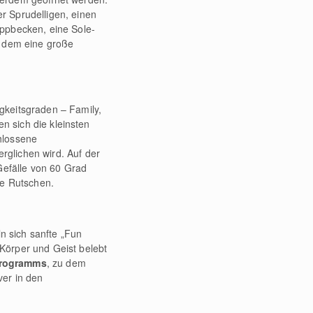
r Sprudelligen, einen
ippbecken, eine Sole-
u dem eine große
gkeitsgraden – Family,
n sich die kleinsten
hlossene
glichen wird. Auf der
efälle von 60 Grad
e Rutschen.
ln sich sanfte „Fun
Körper und Geist belebt
rogramms
, zu dem
ver in den