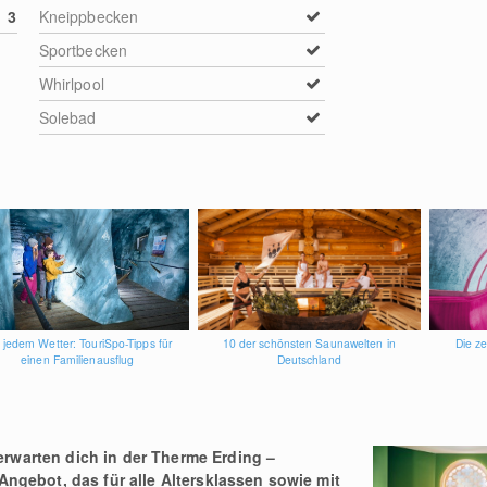
3
Kneippbecken
Sportbecken
Whirlpool
Solebad
 jedem Wetter: TouriSpo-Tipps für
10 der schönsten Saunawelten in
Die z
einen Familienausflug
Deutschland
warten dich in der Therme Erding –
Angebot, das für alle Altersklassen sowie mit