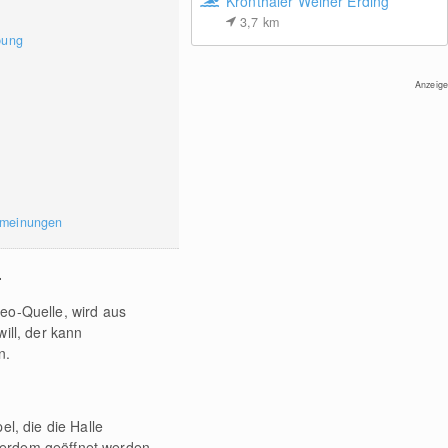
Kronthaler Weiher Erding
3,7
km
bung
Anzeige
rmeinungen
.
eo-Quelle, wird aus
ill, der kann
en.
l, die die Halle
ßerdem geöffnet werden.