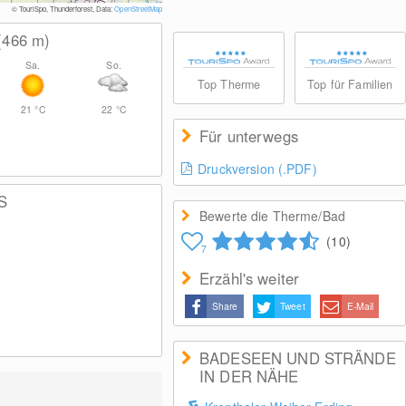
© Therme Erding GmbH
© TouriSpo, Thunderforest, Data:
OpenStreetMap
(466
m
)
Sa.
So.
Top Therme
Top für Familien
21
°C
22
°C
Für unterwegs
Druckversion (.PDF)
S
Bewerte die Therme/Bad
(10)
7
Erzähl's weiter
Share
Tweet
E-Mail
BADESEEN UND STRÄNDE
IN DER NÄHE