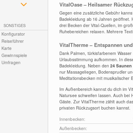
VitalOase – Heilsamer Rückzu
Gegen eine zusätzliche Gebühr kanns
Badekleidung ab 16 Jahren geöffnet. H
drei Becken der Vital-Quellen, im gro
SONSTIGES
Ruhebereichen relaxen. Mehrere Text
Konfigurator
Reiseführer
VitalTherme – Entspannen und
Karte
Dank Palmen, türkisfarbenem Wasser u
Gewinnspiele
Urlaubsstimmung aufkommen. In diesem
Umfragen
Badekleidung. Neben den
24 Saune
nur Massageliegen, Bodensprudler un
Meditationsbecken mit musikalischer B
Im Außenbereich kannst du dich im V
Natursee schweifen lassen. Auch bei H
Gäste. Zur VitalTherme zählt auch da
privaten Rückzugsort buchen kannst.
Innenbecken:
Außenbecken: