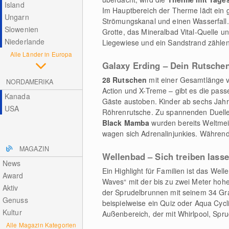
Island
Im Hauptbereich der Therme lädt ein 
Ungarn
Strömungskanal und einen Wasserfall.
Slowenien
Grotte, das Mineralbad Vital-Quelle u
Niederlande
Liegewiese und ein Sandstrand zähle
Alle Länder in Europa
Galaxy Erding – Dein Rutsche
28 Rutschen
mit einer Gesamtlänge v
NORDAMERIKA
Action und X-Treme – gibt es die passe
Kanada
Gäste austoben. Kinder ab sechs Jahr
USA
Röhrenrutsche. Zu spannenden Duellen
Black Mamba
wurden bereits Weltmei
wagen sich Adrenalinjunkies. Währen
MAGAZIN
Wellenbad – Sich treiben lass
News
Ein Highlight für Familien ist das Wel
Award
Waves“ mit der bis zu zwei Meter ho
Aktiv
der Sprudelbrunnen mit seinem 34 Gr
Genuss
beispielweise ein Quiz oder Aqua Cycl
Kultur
Außenbereich, der mit Whirlpool, Spru
Alle Magazin Kategorien