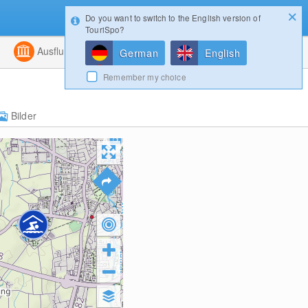
Do you want to switch to the English version of
Konfigurator
Gewinnspiele
Login
TouriSpo?
ht
Kombiniert
Ausflugsziele
Magazin
German
English
Remember my choice
Bilder