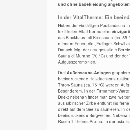
und ohne Badekleidung angeboten
In der VitalTherme: Ein beei
Neben der vielfältigen Poollandschaf
textilfreien VitalTherme eine
einzigar
das Blockhaus mit Kelosauna (ca. 85 
offenem Feuer, die „Erdinger Schwitzst
Danach folgt der neu gestaltete Bere
Sauna di Murano (70 °C) und der der 
Aufgusszeremonien.
Drei
Außensauna-Anlagen
gruppiere
beeindruckende Holzdachkonstruktion
Thron-Sauna (ca. 75 °C) werden Aufgü
Besonderem. In der Firmament-Warte (c
Direkt nebenan findet man zwei weiter
aus sibirischer Zirbe entführt ins fern
direkt auf dem See zu saunieren. In d
beeindruckende Bergwelten. Nebenan d
Rosen ihr feines Aroma. In der asiati