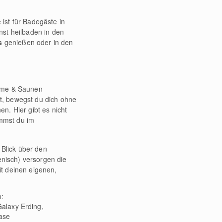
ist für Badegäste in
nst heilbaden in den
s
genießen oder in den
erme & Saunen
t, bewegst du dich ohne
n. Hier gibt es nicht
mmst du im
Blick über den
enisch) versorgen die
t deinen eigenen,
n:
alaxy Erding,
Oase