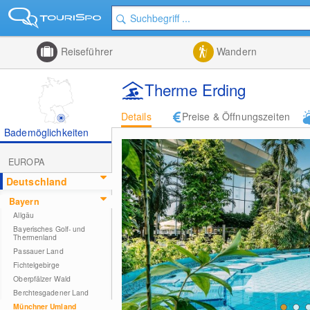
Reiseführer
Wandern
Therme Erding
Details
Preise & Öffnungszeiten
Bademöglichkeiten
EUROPA
Deutschland
Bayern
Allgäu
Bayerisches Golf- und
Thermenland
Passauer Land
Fichtelgebirge
Oberpfälzer Wald
Berchtesgadener Land
Münchner Umland