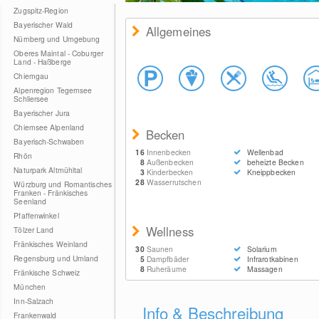
© Therm
Zugspitz-Region
Bayerischer Wald
Allgemeines
Nürnberg und Umgebung
Oberes Maintal - Coburger
Land - Haßberge
Chiemgau
Alpenregion Tegernsee
Schliersee
Bayerischer Jura
Chiemsee Alpenland
Becken
Bayerisch-Schwaben
16
Innenbecken
Wellenbad
Rhön
8
Außenbecken
beheizte Becken
Naturpark Altmühltal
3
Kinderbecken
Kneippbecken
28
Wasserrutschen
Würzburg und Romantisches
Franken - Fränkisches
Seenland
Pfaffenwinkel
Wellness
Tölzer Land
Fränkisches Weinland
30
Saunen
Solarium
Regensburg und Umland
5
Dampfbäder
Infrarotkabinen
8
Ruheräume
Massagen
Fränkische Schweiz
München
Inn-Salzach
Info & Beschreibung
Frankenwald