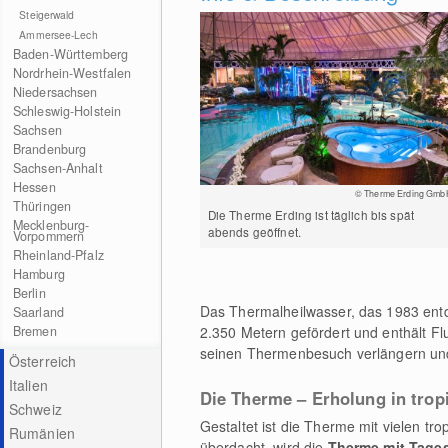
Steigerwald
Ammersee-Lech
Baden-Württemberg
Nordrhein-Westfalen
Niedersachsen
Schleswig-Holstein
Sachsen
Brandenburg
Sachsen-Anhalt
Hessen
© Therme Erding Gmb
Thüringen
Die Therme Erding ist täglich bis spät
Mecklenburg-
abends geöffnet.
Vorpommern
Rheinland-Pfalz
Hamburg
Berlin
Das Thermalheilwasser, das 1983 entde
Saarland
Bremen
2.350 Metern gefördert und enthält Fl
seinen Thermenbesuch verlängern un
Österreich
Italien
Die Therme – Erholung in tro
Schweiz
Gestaltet ist die Therme mit vielen tr
Rumänien
überdacht, wird die
Therme mit Tagesl