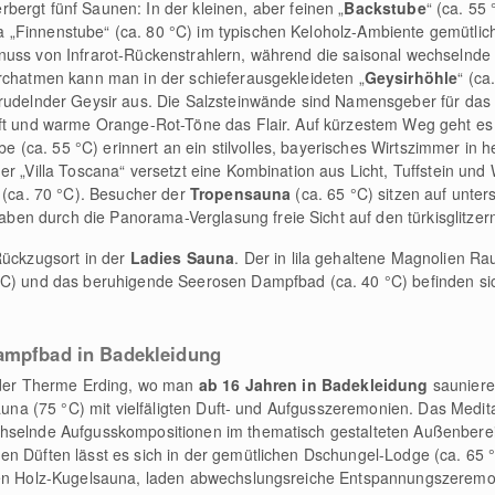
bergt fünf Saunen: In der kleinen, aber feinen „
Backstube
“ (ca. 55
„Finnenstube“ (ca. 80 °C) im typischen Keloholz-Ambiente gemütlic
nuss von Infrarot-Rückenstrahlern, während die saisonal wechselnde
urchatmen kann man in der schieferausgekleideten „
Geysirhöhle
“ (ca
prudelnder Geysir aus. Die Salzsteinwände sind Namensgeber für das 
uft und warme Orange-Rot-Töne das Flair. Auf kürzestem Weg geht es
ube (ca. 55 °C) erinnert an ein stilvolles, bayerisches Wirtszimmer in 
er „Villa Toscana“ versetzt eine Kombination aus Licht, Tuffstein un
e (ca. 70 °C). Besucher der
Tropensauna
(ca. 65 °C) sitzen auf unter
en durch die Panorama-Verglasung freie Sicht auf den türkisglitz
Rückzugsort in der
Ladies Sauna
. Der in lila gehaltene Magnolien Ra
°C) und das beruhigende Seerosen Dampfbad (ca. 40 °C) befinden sic
Dampfbad in Badekleidung
n der Therme Erding, wo man
ab 16 Jahren in Badekleidung
saunier
Sauna (75 °C) mit vielfäligten Duft- und Aufgusszeremonien. Das Medit
hselnde Aufgusskompositionen im thematisch gestalteten Außenberei
n Düften lässt es sich in der gemütlichen Dschungel-Lodge (ca. 65 °
ßten Holz-Kugelsauna, laden abwechslungsreiche Entspannungszerem