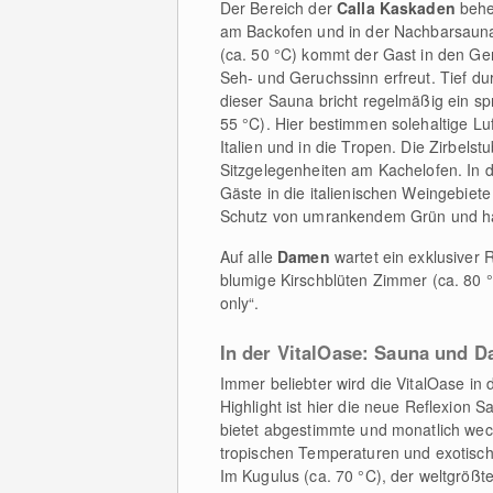
Der Bereich der
Calla Kaskaden
beher
am Backofen und in der Nachbarsauna 
(ca. 50 °C) kommt der Gast in den Ge
Seh- und Geruchssinn erfreut. Tief d
dieser Sauna bricht regelmäßig ein s
55 °C). Hier bestimmen solehaltige L
Italien und in die Tropen. Die Zirbelst
Sitzgelegenheiten am Kachelofen. In d
Gäste in die italienischen Weingebiet
Schutz von umrankendem Grün und hab
Auf alle
Damen
wartet ein exklusiver 
blumige Kirschblüten Zimmer (ca. 80 
only“.
In der VitalOase: Sauna und 
Immer beliebter wird die VitalOase i
Highlight ist hier die neue Reflexion 
bietet abgestimmte und monatlich wec
tropischen Temperaturen und exotische
Im Kugulus (ca. 70 °C), der weltgrö