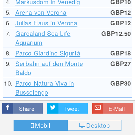
4.
Markusdom in Venedig
GBP10
5.
Arena von Verona
GBP12
6.
Julias Haus in Verona
GBP12
7.
Gardaland Sea Life
GBP12.50
Aquarium
8.
Parco Giardino Sigurtà
GBP18
9.
Seilbahn auf den Monte
GBP27
Baldo
10.
Parco Natura Viva in
GBP30
Bussolengo
Share
Tweet
E-Mail
Mobil
Desktop