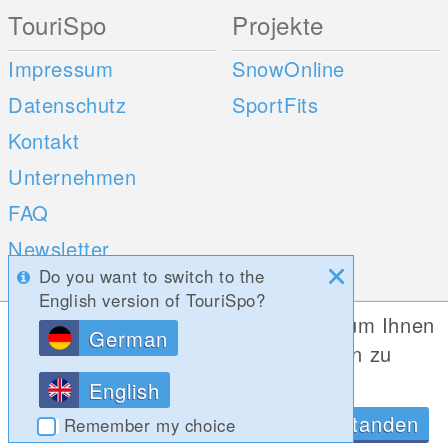
TouriSpo
Projekte
Impressum
SnowOnline
Datenschutz
SportFits
Kontakt
Unternehmen
FAQ
Newsletter
Do you want to switch to the
Umfragen
English version of TouriSpo?
Diese Website verwendet Cookies, um Ihnen
German
Mobile Apps
Social Web
die bestmögliche Funktionalität bieten zu
können.
iOS
English
Datenschutzrichtlinien
OK, Verstanden
Android
Remember my choice