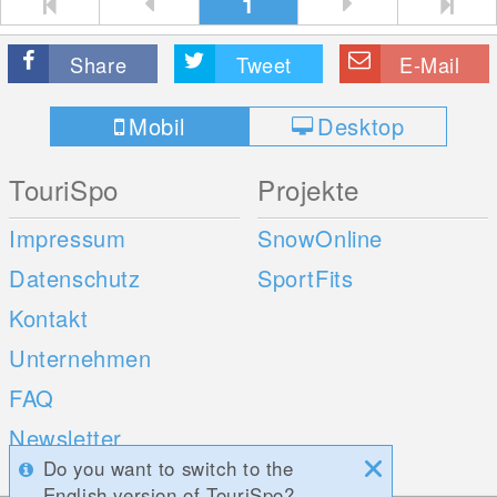
1
Share
Tweet
E-Mail
Mobil
Desktop
TouriSpo
Projekte
Impressum
SnowOnline
Datenschutz
SportFits
Kontakt
Unternehmen
FAQ
Newsletter
Do you want to switch to the
Umfragen
English version of TouriSpo?