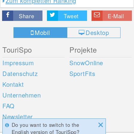
Zum kompletten Ranking
Share
Tweet
E-Mail
Mobil
Desktop
TouriSpo
Projekte
Impressum
SnowOnline
Datenschutz
SportFits
Kontakt
Unternehmen
FAQ
Newsletter
Do you want to switch to the
Umfragen
English version of TouriSpo?