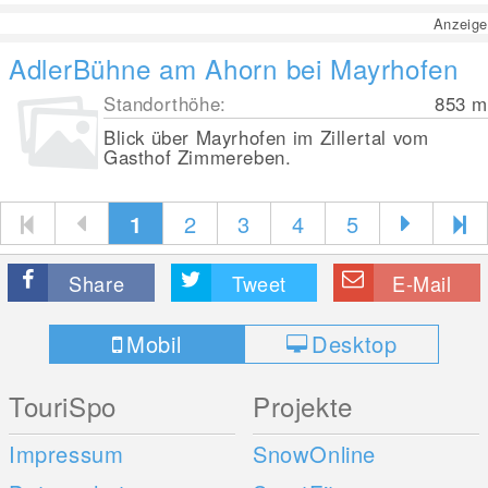
Anzeige
AdlerBühne am Ahorn bei Mayrhofen
Standorthöhe:
853
m
Blick über Mayrhofen im Zillertal vom
Gasthof Zimmereben.
1
2
3
4
5
Share
Tweet
E-Mail
Mobil
Desktop
TouriSpo
Projekte
Impressum
SnowOnline