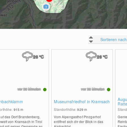
Sortieren nach
26
°C
26
°C
vor 39 Minuten
vor 38 Minuten
Augu
enbachklamm
Museumsfriedhof in Kramsach
Ratt
orthöhe:
915
m
Standorthöhe:
929
m
Stand
auf das Dorf Brandenberg,
Vom Alpengasthof Pinzgerhof
Genie
weit von Kramsach in Tirol
eröffnet sich dir der Blick in das
Reinta
 und mit seiner Gemeinde an
Alpbachtal.
Fisch