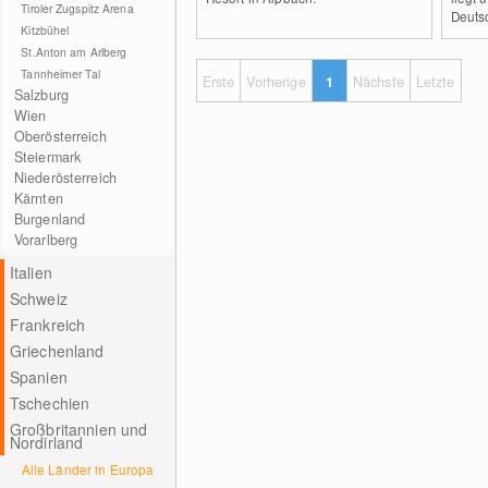
Tiroler Zugspitz Arena
Deuts
Kitzbühel
St.Anton am Arlberg
Tannheimer Tal
Erste
Vorherige
1
Nächste
Letzte
Salzburg
Wien
Oberösterreich
Steiermark
Niederösterreich
Kärnten
Burgenland
Vorarlberg
Italien
Schweiz
Frankreich
Griechenland
Spanien
Tschechien
Großbritannien und
Nordirland
Alle Länder in Europa