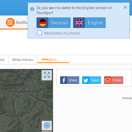
Do you want to switch to the English version of
Konfigurator
Gewinnspiele
Login
TouriSpo?
ht
Kombiniert
Magazin
Ausflugsziele
German
English
Remember my choice
lve
Wildschönau
Mehr
Share
Tweet
E-Mail
Anzeige