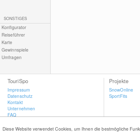
SONSTIGES
Konfigurator
Reiseführer
Karte
Gewinnspiele
Umfragen
TouriSpo
Projekte
Impressum
SnowOnline
Datenschutz
SportFits
Kontakt
Unternehmen
FAQ
Newsletter
Widget
Diese Website verwendet Cookies, um Ihnen die bestmögliche Funkti
Umfragen