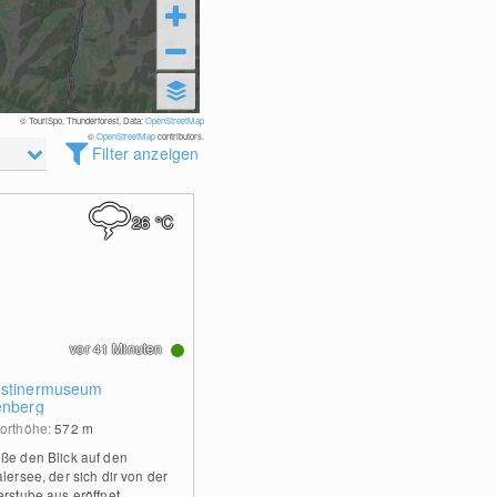
© TouriSpo, Thunderforest, Data:
OpenStreetMap
©
OpenStreetMap
contributors.
Filter anzeigen
26
°C
vor 41 Minuten
stinermuseum
enberg
orthöhe:
572
m
ße den Blick auf den
lersee, der sich dir von der
erstube aus eröffnet.