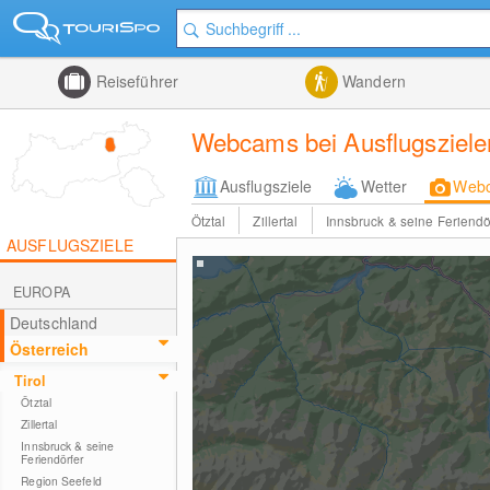
Reiseführer
Wandern
Webcams bei Ausflugsziele
Ausflugsziele
Wetter
Web
Ötztal
Zillertal
Innsbruck & seine Feriendö
AUSFLUGSZIELE
EUROPA
Deutschland
Österreich
Tirol
Ötztal
Zillertal
Innsbruck & seine
Feriendörfer
Region Seefeld