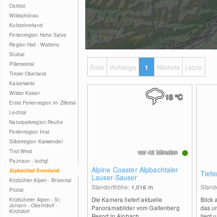
Osttirol
Wildschönau
Kufsteinerland
Ferienregion Hohe Salve
Region Hall - Wattens
Stubai
Pillerseetal
Erste
Vorherige
1
Nächste
Letzte
Tiroler Oberland
Kaiserwinkl
Wilder Kaiser
15
°C
Erste Ferienregion im Zillertal
Lechtal
Naturparkregion Reutte
Ferienregion Imst
Silberregion Karwendel
Tirol West
vor 42 Minuten
Paznaun - Ischgl
Alpine Coaster Alpbachtaler
Alpbachtal Seenland
Tief
Lauser-Sauser
Kitzbühler Alpen - Brixental
Standorthöhe:
1,016
m
Stand
Pitztal
Die Kamera liefert aktuelle
Blick 
Kitzbüheler Alpen - St.
Johann - Oberndorf -
Panoramabilder vom Galtenberg
das un
Kirchdorf
Resort in Alpbach.
liegt