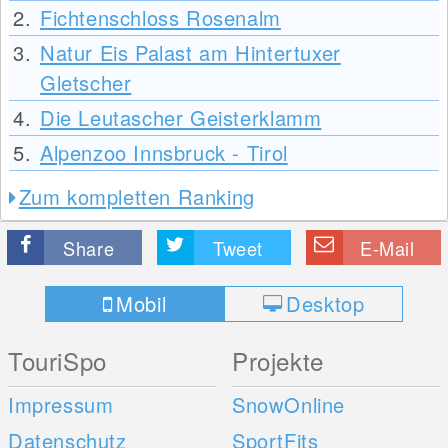
2.
Fichtenschloss Rosenalm
3.
Natur Eis Palast am Hintertuxer
Gletscher
4.
Die Leutascher Geisterklamm
5.
Alpenzoo Innsbruck - Tirol
Zum kompletten Ranking
Share
Tweet
E-Mail
Mobil
Desktop
TouriSpo
Projekte
Impressum
SnowOnline
Datenschutz
SportFits