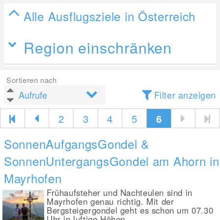
Alle Ausflugsziele in Österreich
Region einschränken
Sortieren nach
Filter anzeigen
2
3
4
5
6
SonnenAufgangsGondel &
SonnenUntergangsGondel am Ahorn in
Mayrhofen
Frühaufsteher und Nachteulen sind in
Mayrhofen genau richtig. Mit der
Bergsteigergondel geht es schon um 07.30
Uhr in luftige Höhen....