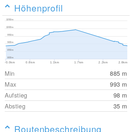
Höhenprofil
1050m
1000m
950m
900m
850m
800m
-0.0km
0.6km
1.1km
1.7km
2.2km
2.8km
Min
885
m
Max
993
m
Aufstieg
98
m
Abstieg
35
m
Routenbeschreibung