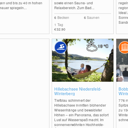
gen und bis zu 40 m hohen
sowie einen Sauna- und
regel
mauer spiegeln...
Relaxbereich. Zum Bad...
regio
Ideal
6
Becken
6
Saunen
Sonne
Sands
1 Tag
€32.90
19
°C
0
Hillebachsee Niedersfeld-
Bobb
Winterberg
Wint
Tiefblau schimmert der
776 m
Hillebachsee inmitten blühender
Spitz
Wiesenhänge und bewaldeter
zu 15
Höhen – ein Panorama, das sofort
Winte
Lust auf Wasserspaß macht. Im
schnel
sonnenverwöhnten Hochheide-