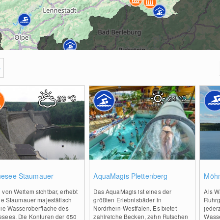
e
23
°C
24
°C
0
0
esee Staumauer
AquaMagis Plettenberg
Möh
 von Weitem sichtbar, erhebt
Das AquaMagis ist eines der
Als W
die Staumauer majestätisch
größten Erlebnisbäder in
Ruhrg
die Wasseroberfläche des
Nordrhein-Westfalen. Es bietet
jederz
sees. Die Konturen der 650
zahlreiche Becken, zehn Rutschen
Wasse