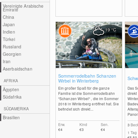
Vereinigte Arabische
Emirate
China
Japan
19
°C
Indien
Türkei
Russland
Georgien
Iran
Aserbaidschan
0
Sommerrodelbahn Schanzen
Schw
Wirbel in Winterberg
AFRIKA
Ein großer Spaß für die ganze
Das S
Ägypten
Familie ist die Sommerrodelbahn
direk
Südafrika
"Schanzen Wirbel" , die im Sommer
Winter
2018 in Winterberg eröffnet hat. Sie
Badev
SÜDAMERIKA
befindet sich direkt...
Alter
Panor
Brasilien
Erw.
Kind
Sen.
3
Bec
€4
€3
€4
1 Tag
€5.50