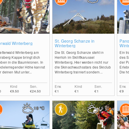
2
0
St. Georg Schanze in
Pano
erwald Winterberg
Winterberg
Wint
letterwald Winterberg am
Die St. Georg Schanze steht in
Ein t
nisberg Kappe bringt dich
Herrloh im Skiliftkarussel
des S
oben in die Baumkronen. In
Winterberg. Hier werden nicht nur
der P
ndelerregender Höhe kannst
die Skinachwuchsstars des Skiclub
Erleb
r deinen Mut unter...
Winterberg trainiert sondern...
Die hö
Kind
Sen.
Erw.
Kind
Sen.
Erw.
0
€9.50
€24.50
€1
€1
€1
€9
19
°C
19
°C