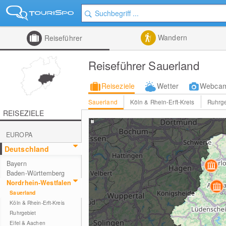
Wandern
Reiseführer
Reiseführer Sauerland
Reiseziele
Wetter
Webca
Sauerland
Köln & Rhein-Erft-Kreis
Ruhrge
REISEZIELE
EUROPA
Deutschland
Bayern
Baden-Württemberg
Nordrhein-Westfalen
Sauerland
Köln & Rhein-Erft-Kreis
Ruhrgebiet
Eifel & Aachen