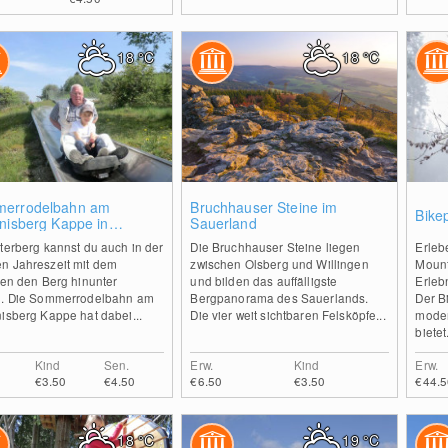
18
°C
18
°C
2
2
errodelbahn am
Bruchhauser Steine im
Bike
nisberg Kappe in
Sauerland
erberg
terberg kannst du auch in der
Die Bruchhauser Steine liegen
Erleb
n Jahreszeit mit dem
zwischen Olsberg und Willingen
Mount
ten den Berg hinunter
und bilden das auffälligste
Erleb
n. Die Sommerrodelbahn am
Bergpanorama des Sauerlands.
Der B
isberg Kappe hat dabei...
Die vier weit sichtbaren Felsköpfe...
moder
bietet.
Kind
Sen.
Erw.
Kind
Erw.
€3.50
€4.50
€6.50
€3.50
€44.5
18
°C
19
°C