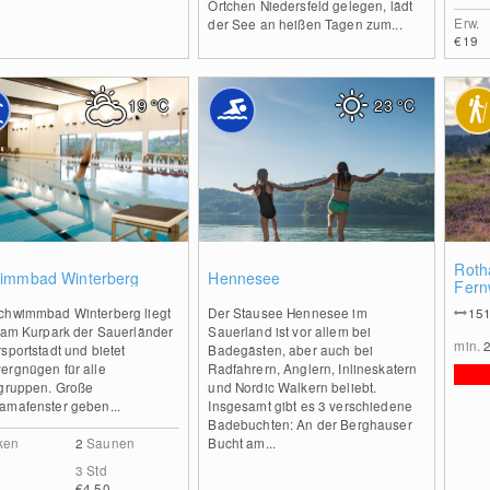
Örtchen Niedersfeld gelegen, lädt
Erw.
der See an heißen Tagen zum...
€19
19
°C
23
°C
0
0
Roth
immbad Winterberg
Hennesee
Fern
chwimmbad Winterberg liegt
Der Stausee Hennesee im
15
t am Kurpark der Sauerländer
Sauerland ist vor allem bei
min.
sportstadt und bietet
Badegästen, aber auch bei
ergnügen für alle
Radfahrern, Anglern, Inlineskatern
sgruppen. Große
und Nordic Walkern beliebt.
amafenster geben...
Insgesamt gibt es 3 verschiedene
Badebuchten: An der Berghauser
ken
2
Saunen
Bucht am...
3 Std
€4.50