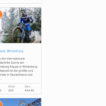
18
°C
2
park Winterberg
e die internationale
ainbike Szene am
nisberg Kappe in Winterberg.
ikepark ist der größte und
nste in Deutschland und
..
Kind
Sen.
0
€22
€44.50
18
°C