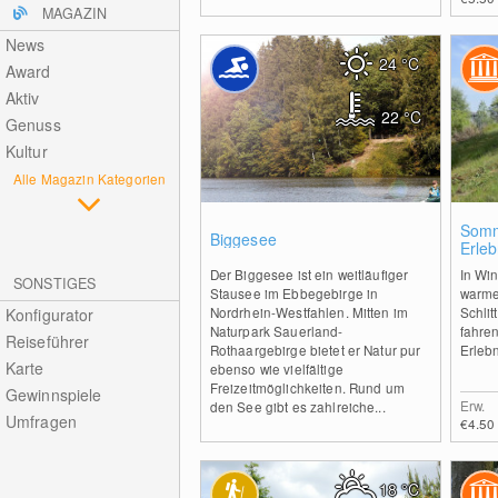
MAGAZIN
News
24
°C
Award
Aktiv
22
°C
Genuss
Kultur
Alle Magazin Kategorien
0
Somm
Biggesee
Erleb
Wint
Der Biggesee ist ein weitläufiger
In Win
SONSTIGES
Stausee im Ebbegebirge in
warme
Nordrhein-Westfahlen. Mitten im
Schlit
Konfigurator
Naturpark Sauerland-
fahre
Reiseführer
Rothaargebirge bietet er Natur pur
Erlebn
Karte
ebenso wie vielfältige
Freizeitmöglichkeiten. Rund um
Gewinnspiele
Erw.
den See gibt es zahlreiche...
Umfragen
€4.50
18
°C