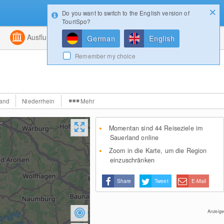
Do you want to switch to the English version of
Konfigurator
Gewinnspiele
Login
TouriSpo?
ht
Kombiniert
Ausflugsziele
Magazin
German
English
Remember my choice
Land
Niederrhein
Mehr
Momentan sind 44 Reiseziele im
Sauerland online
Zoom in die Karte, um die Region
einzuschränken
Share
Tweet
E-Mail
Anzeige