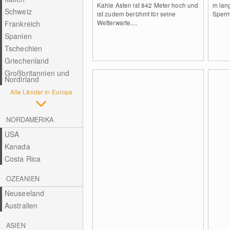
Kahle Asten ist 842 Meter hoch und
m lan
Schweiz
ist zudem berühmt für seine
Sperr
Wetterwarte....
Frankreich
Spanien
Tschechien
Griechenland
Großbritannien und
Nordirland
Alle Länder in Europa
NORDAMERIKA
USA
Kanada
Costa Rica
OZEANIEN
Neuseeland
Australien
ASIEN