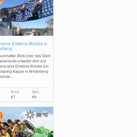
2
rama Erlebnis Brücke in
erberg
raumhafter Blick über das Dach
auerlands erwartet dich auf
anorama Erlebnis Brücke am
nisberg Kappe in Winterberg.
chste...
Kind
Sen.
€7
€9
22
°C