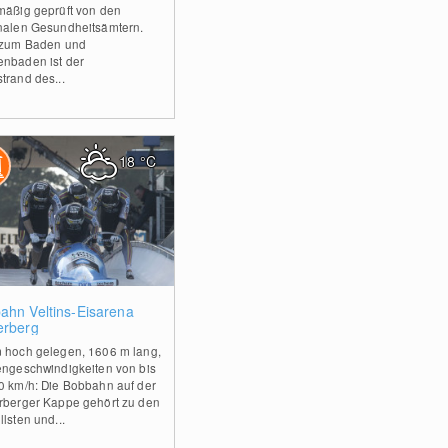
mäßig geprüft von den
nalen Gesundheitsämtern.
 zum Baden und
nbaden ist der
trand des...
18
°C
0
ahn Veltins-Eisarena
erberg
 hoch gelegen, 1606 m lang,
engeschwindigkeiten von bis
0 km/h: Die Bobbahn auf der
rberger Kappe gehört zu den
lsten und...