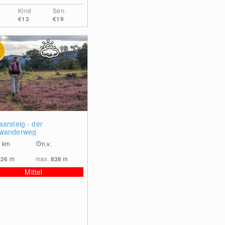
Kind
Sen.
€13
€19
19
°C
0
aarsteig - der
wanderweg
1
km
n.v.
226
m
max.
838
m
Mittel