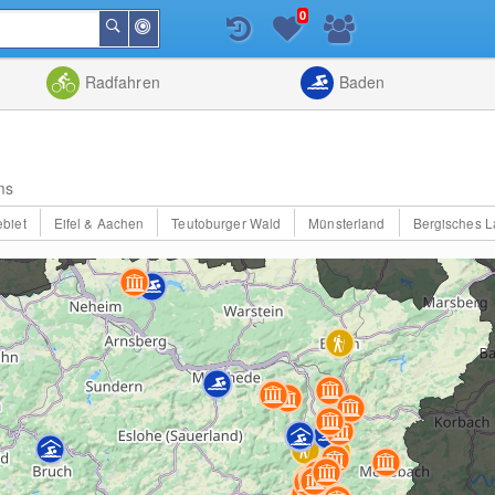
0
In
Suchen
der
Nähe
Listenansicht
Kartenansic
Radfahren
Baden
ms
biet
Eifel & Aachen
Teutoburger Wald
Münsterland
Bergisches 