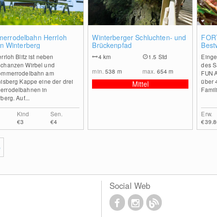
1
0
errodelbahn Herrloh
Winterberger Schluchten- und
FORT
 in Winterberg
Brückenpfad
Best
rrloh Blitz ist neben
4
km
1.5 Std
Einge
chanzen Wirbel und
des S
min.
538
m
max.
654
m
ommerrodelbahn am
FUN A
nisberg Kappe eine der drei
über 
Mittel
rrodelbahnen in
Famili
berg. Auf...
Kind
Sen.
Erw.
€3
€4
€39.8
e
Social Web