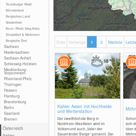
Teutoburger Wald
Münsterland
Bergisches Land
Niederrhein
Bonn. Rhein-Sieg-Kreis
Düsseldorf & Mettmann
Bergische Drei
Erste
Vorherige
1
2
Nächste
Letzt
Sachsen
Niedersachsen
Sachsen-Anhalt
18
°C
Schleswig-Holstein
Mecklenburg-
Vorpommern
Rheinland-Pfalz
Thüringen
Hessen
Hamburg
Brandenburg
0
Kahler Asten mit Hochheide
Berlin
Möhn
und Wetterstation
Saarland
Der zweithöchste Berg in
Schon
Bremen
Nordrhein-Westfalen wird im
sich 
Österreich
Volksmund auch „Vater der
über 
Sauerländer Berge“ genannt. Der
Möhne
Italien