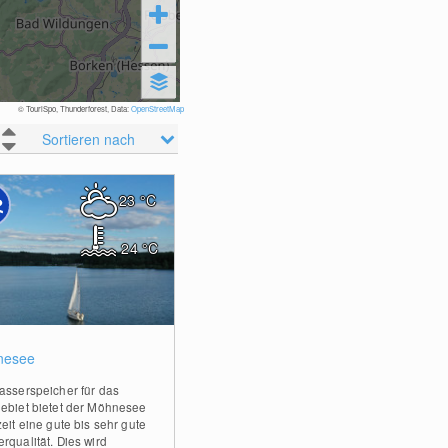
© TouriSpo, Thunderforest, Data:
OpenStreetMap
Sortieren nach
23
°C
24
°C
0
nesee
asserspeicher für das
ebiet bietet der Möhnesee
eit eine gute bis sehr gute
rqualität. Dies wird