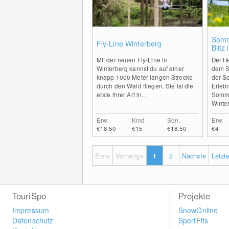
0
Somm
Fly-Line Winterberg
Blitz
Mit der neuen Fly-Line in
Der He
Winterberg kannst du auf einer
dem S
knapp 1000 Meter langen Strecke
der S
durch den Wald fliegen. Sie ist die
Erleb
erste ihrer Art in...
Somme
Winter
Erw.
Kind
Sen.
Erw.
€18.50
€15
€18.50
€4
Erste
Vorherige
1
2
Nächste
Letzt
TouriSpo
Projekte
Impressum
SnowOnline
Datenschutz
SportFits