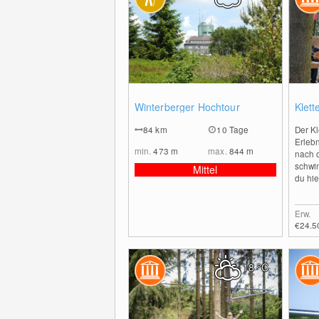
0
Winterberger Hochtour
Klett
84
km
10 Tage
Der K
Erleb
min.
473
m
max.
844
m
nach 
schwi
Mittel
du hie
Erw.
€24.5
18
°C