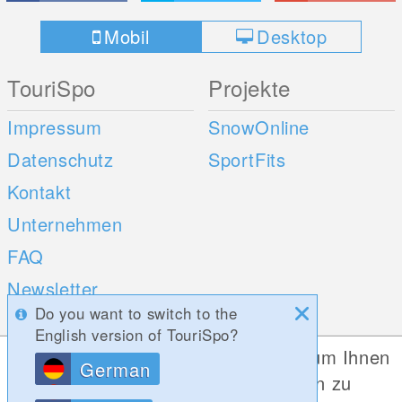
Mobil
Desktop
TouriSpo
Projekte
Impressum
SnowOnline
Datenschutz
SportFits
Kontakt
Unternehmen
FAQ
Newsletter
Do you want to switch to the
Umfragen
English version of TouriSpo?
Diese Website verwendet Cookies, um Ihnen
German
Mobile Apps
Social Web
die bestmögliche Funktionalität bieten zu