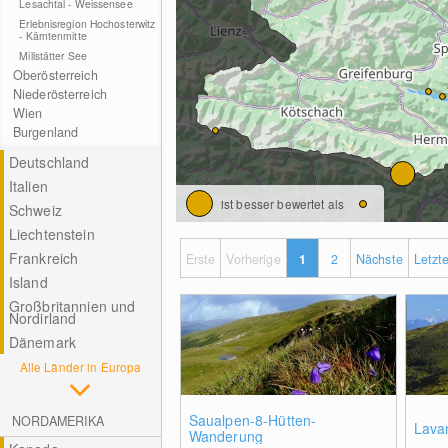
Lesachtal - Weissensee
Erlebnisregion Hochosterwitz
- Kärntenmitte
Millstätter See
Oberösterreich
Niederösterreich
Wien
Burgenland
Deutschland
Italien
ist besser bewertet als
Schweiz
Liechtenstein
Frankreich
Erste
Vorherige
1
2
Nächste
Letzt
Island
Großbritannien und
Nordirland
Dänemark
Alle Länder in Europa
Saualpen-8-Hütten-
NORDAMERIKA
Lava
Wanderung