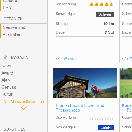
Kanada
Userwertung
Userw
USA
Schwierigkeit
Schwi
Schwer
OZEANIEN
Strecke
19
km
Strec
Neuseeland
Dauer
7 Std
Daue
Australien
MAGAZIN
Zur Wanderung
Zur 
News
Award
Aktiv
Genuss
Kultur
Alle Magazin Kategorien
Frantschach-St. Gertraud -
Koral
Theissenegg
1: Re
- Knö
Userwertung
Userw
Schwierigkeit
Schwi
Leicht
SONSTIGES