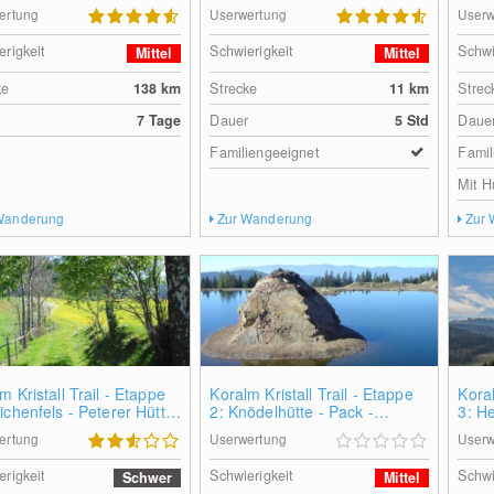
ertung
Userwertung
Userw
erigkeit
Schwierigkeit
Schwi
Mittel
Mittel
ke
138
km
Strecke
11
km
Strec
r
7 Tage
Dauer
5 Std
Daue
Familiengeeignet
Famil
Mit H
Wanderung
Zur Wanderung
Zur
m Kristall Trail - Etappe
Koralm Kristall Trail - Etappe
Koral
ichenfels - Peterer Hütte
2: Knödelhütte - Pack -
3: H
delhütte
Hebalm
Wein
ertung
Userwertung
Userw
erigkeit
Schwierigkeit
Schwi
Schwer
Mittel