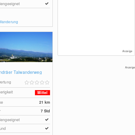
iengeeignet
 Wanderung
Anzeige
Anzeige
Andräer Talwanderweg
ertung
erigkeit
Mittel
ke
21
km
r
7 Std
iengeeignet
und