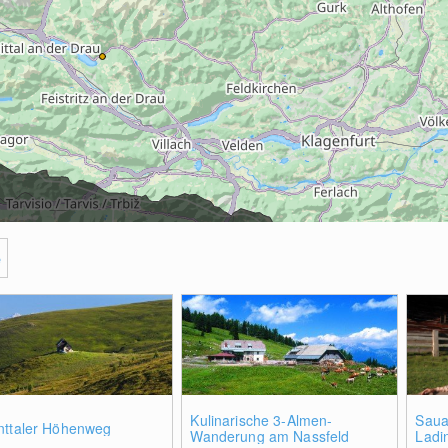
e
Kulinarische 3-Almen-
Saual
nttaler Höhenweg
Wanderung am Nassfeld
Ladin