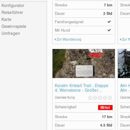
Konfigurator
Strecke
7
km
Strec
Reiseführer
Dauer
2 Std
Daue
Karte
Familiengeeignet
Gewinnspiele
Mit Hund
Umfragen
Zur Wanderung
Zur 
Koralm Kristall Trail - Etappe
Alm 
4: Weinebene - Großer
Alm 
Speikkogel - Brandl
Weis
Userwertung
Userw
Schwierigkeit
Schwi
Mittel
Strecke
17
km
Strec
Dauer
4.5 Std
Daue