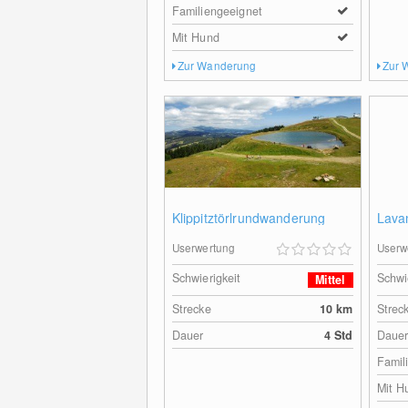
Familiengeeignet
Mit Hund
Zur Wanderung
Zur 
Klippitztörlrundwanderung
Lava
Userwertung
Userw
Schwierigkeit
Schwi
Mittel
Strecke
10
km
Strec
Dauer
4 Std
Daue
Famil
Mit H