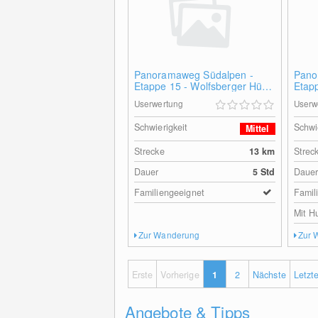
Panoramaweg Südalpen -
Pano
Etappe 15 - Wolfsberger Hütte
Etap
- Naturfreundehaus Klippitztörl
Klipp
Userwertung
Userw
Schwierigkeit
Schwi
Mittel
Strecke
13
km
Strec
Dauer
5 Std
Daue
Familiengeeignet
Famil
Mit H
Zur Wanderung
Zur 
Erste
Vorherige
1
2
Nächste
Letzt
Angebote & Tipps