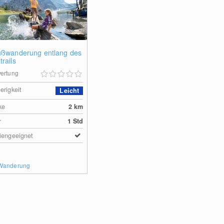
ußwanderung entlang des
rails
ertung
erigkeit
Leicht
ke
2
km
r
1 Std
iengeeignet
 Wanderung