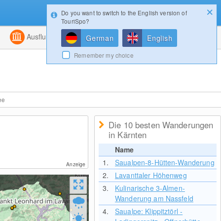
Do you want to switch to the English version of
Konfigurator
Gewinnspiele
Login
TouriSpo?
ht
Kombiniert
Ausflugsziele
Magazin
German
English
Remember my choice
ee
Die 10 besten Wanderungen
in Kärnten
Name
1.
Saualpen-8-Hütten-Wanderung
Anzeige
2.
Lavanttaler Höhenweg
3.
Kulinarische 3-Almen-
Wanderung am Nassfeld
4.
Saualpe: Klippitztörl -