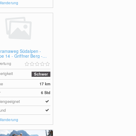
 Wanderung
ramaweg Südalpen -
e 14 - Griffner Berg -
sberger Hütte
ertung
erigkeit
Schwer
ke
17
km
r
6 Std
iengeeignet
und
 Wanderung