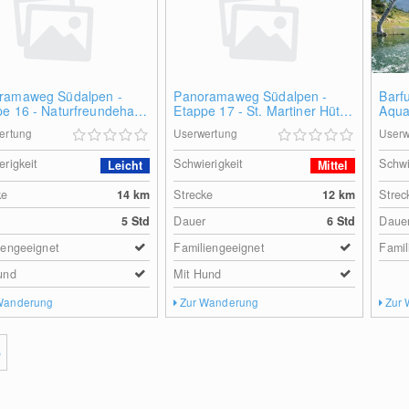
ramaweg Südalpen -
Panoramaweg Südalpen -
Barf
pe 16 - Naturfreundehaus
Etappe 17 - St. Martiner Hütte
Aquat
itztörl - St. Martiner Hütte
- Zirbitzkogel - Tonnerhütte
ertung
Userwertung
Userw
oder Waldheimhütte
erigkeit
Schwierigkeit
Schwi
Leicht
Mittel
ke
14
km
Strecke
12
km
Strec
r
5 Std
Dauer
6 Std
Daue
iengeeignet
Familiengeeignet
Famil
und
Mit Hund
Wanderung
Zur Wanderung
Zur
e