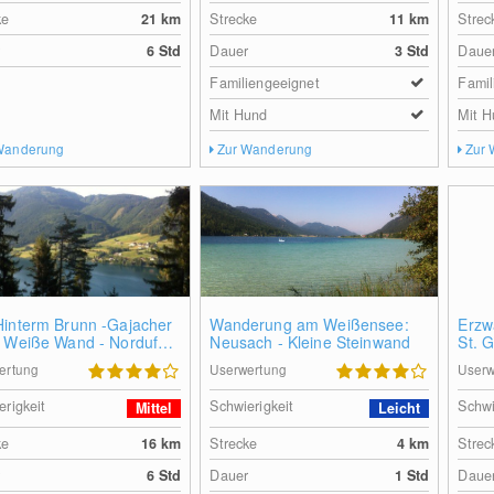
ke
21
km
Strecke
11
km
Strec
r
6 Std
Dauer
3 Std
Daue
Familiengeeignet
Famil
Mit Hund
Mit H
Wanderung
Zur Wanderung
Zur
Hinterm Brunn -Gajacher
Wanderung am Weißensee:
Erzw
- Weiße Wand - Nordufer
Neusach - Kleine Steinwand
St. 
sensee
ertung
Userwertung
Userw
erigkeit
Schwierigkeit
Schwi
Mittel
Leicht
ke
16
km
Strecke
4
km
Strec
r
6 Std
Dauer
1 Std
Daue