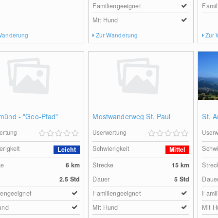
Familiengeeignet
Famil
Mit Hund
Wanderung
Zur Wanderung
Zur
münd - "Geo-Pfad"
Mostwanderweg St. Paul
St. 
ertung
Userwertung
Userw
erigkeit
Schwierigkeit
Schwi
Leicht
Mittel
ke
6
km
Strecke
15
km
Strec
r
2.5 Std
Dauer
5 Std
Daue
iengeeignet
Familiengeeignet
Famil
und
Mit Hund
Mit H