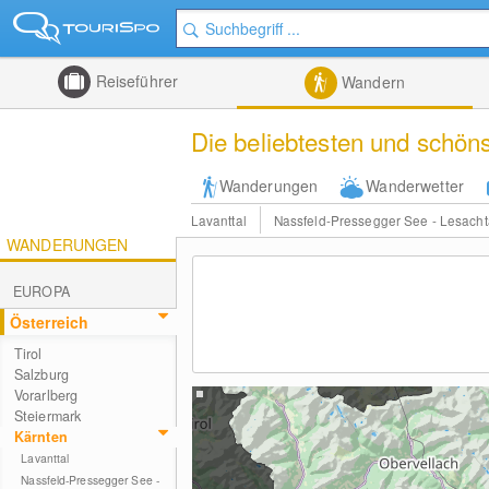
Reiseführer
Wandern
Die beliebtesten und schön
Wanderungen
Wanderwetter
Lavanttal
Nassfeld-Pressegger See - Lesacht
WANDERUNGEN
EUROPA
Österreich
Tirol
Salzburg
Vorarlberg
Steiermark
Kärnten
Lavanttal
Nassfeld-Pressegger See -