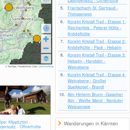
Ladingerspitz - Offnerhütte
5.
Frantschach-St. Gertraud -
Theissenegg
6.
Koralm Kristall Trail - Etappe 1:
Reichenfels - Peterer Hütte -
Knödelhütte
7.
Koralm Kristall Trail - Etappe 2:
Knödelhütte - Pack - Hebalm
8.
Koralm Kristall Trail - Etappe 3:
Hebalm - Handalm -
Weinebene
© TouriSpo, Thunderforest, Data:
OpenStreetMap
9.
Koralm Kristall Trail - Etappe 4:
Weinebene - Großer
Speikkogel - Brandl
10.
Alm Hinterm Brunn -Gajacher
Alm - Weiße Wand - Nordufer
Weissensee
pe: Klippitztörl -
Wanderungen in Kärnten
gerspitz - Offnerhütte