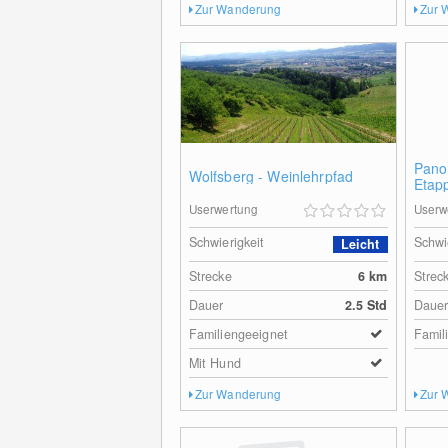
Zur Wanderung
Zur 
Pano
Wolfsberg - Weinlehrpfad
Etapp
Paul
Userwertung
Userw
Schwierigkeit
Schwi
Leicht
Strecke
6
km
Strec
Dauer
2.5 Std
Daue
Familiengeeignet
Famil
Mit Hund
Zur Wanderung
Zur 