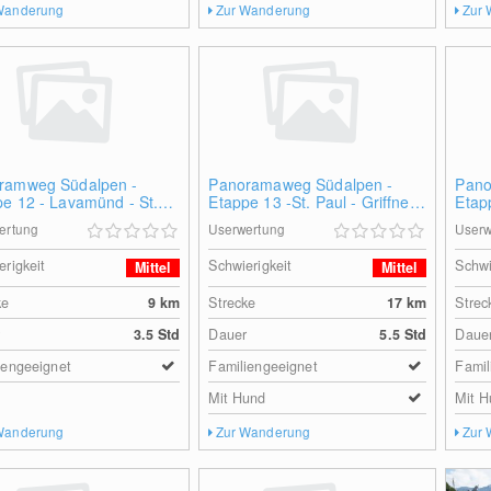
Wanderung
Zur Wanderung
Zur
ramweg Südalpen -
Panoramaweg Südalpen -
Pano
e 12 - Lavamünd - St.
Etappe 13 -St. Paul - Griffner
Etapp
Berg
Wolf
ertung
Userwertung
Userw
erigkeit
Schwierigkeit
Schwi
Mittel
Mittel
ke
9
km
Strecke
17
km
Strec
r
3.5 Std
Dauer
5.5 Std
Daue
iengeeignet
Familiengeeignet
Famil
Mit Hund
Mit H
Wanderung
Zur Wanderung
Zur