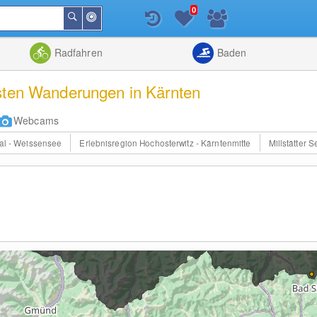
0
In
Suchen
der
Nähe
Listenansicht
Kartenansic
Radfahren
Baden
sten Wanderungen in Kärnten
Webcams
al - Weissensee
Erlebnisregion Hochosterwitz - Kärntenmitte
Millstätter S