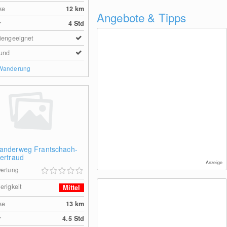
ke
12
km
Angebote & Tipps
r
4 Std
iengeeignet
und
 Wanderung
anderweg Frantschach-
Gertraud
Anzeige
ertung
erigkeit
Mittel
ke
13
km
r
4.5 Std