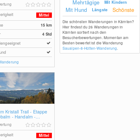
Mehrtägige
Mit Kindern
ertung
Mit Hund
Schönste
Längste
erigkeit
Mittel
Die schönsten Wanderungen in Kärnten?
ke
15
km
Hier findest du 26 Wanderungen in
Kärnten sortiert nach den
r
4 Std
Besucherbewertungen. Momentan am
Besten bewertet ist die Wanderung
iengeeignet
Saualpen-8-Hütten-Wanderung
.
und
 Wanderung
m Kristall Trail - Etappe
ebalm - Handalm -
ebene
ertung
erigkeit
Mittel