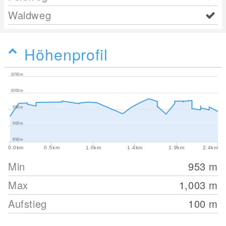
Waldweg
Höhenprofil
1050m
1000m
950m
900m
850m
0.0km
0.5km
1.0km
1.4km
1.9km
2.4km
Min
953
m
Max
1,003
m
Aufstieg
100
m