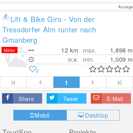
Anzeige
Lift & Bike Giro - Von der
Tressdorfer Alm runter nach
Gmanberg
12
km
max.
1,898
m
Mittel
n.v.
min.
1,009
m
0
1
Share
Tweet
E-Mail
Mobil
Desktop
TouriSpo
Projekte