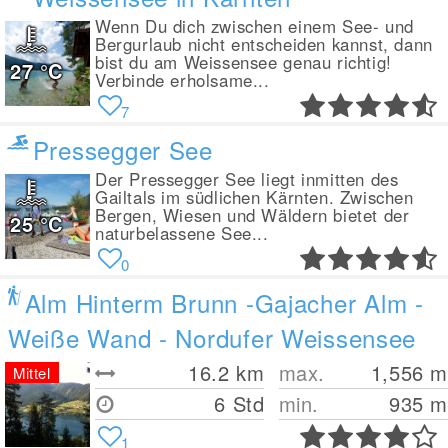
Wenn Du dich zwischen einem See- und
Bergurlaub nicht entscheiden kannst, dann
bist du am Weissensee genau richtig!
27
°C
Verbinde erholsame...
7
Pressegger See
Der Pressegger See liegt inmitten des
Gailtals im südlichen Kärnten. Zwischen
Bergen, Wiesen und Wäldern bietet der
25
°C
naturbelassene See...
0
Alm Hinterm Brunn -Gajacher Alm -
Weiße Wand - Nordufer Weissensee
16.2
km
max.
1,556
m
Mittel
6 Std
min.
935
m
1