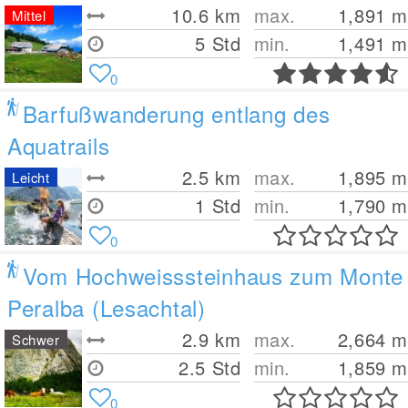
10.6
km
max.
1,891
m
Mittel
5 Std
min.
1,491
m
0
Barfußwanderung entlang des
Aquatrails
2.5
km
max.
1,895
m
Leicht
1 Std
min.
1,790
m
0
Vom Hochweisssteinhaus zum Monte
Peralba (Lesachtal)
2.9
km
max.
2,664
m
Schwer
2.5 Std
min.
1,859
m
0