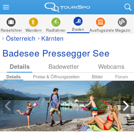
Baden
Reiseführer
Wandern
Radfahren
Ausflugsziele
Magazin
Österreich
Kärnten
Badesee Pressegger See
Details
Badewetter
Webcams
Details
Preise & Öffnungszeiten
Bilder
Forum