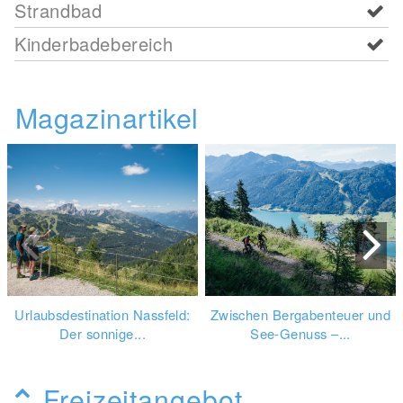
Strandbad
Kinderbadebereich
Magazinartikel
Urlaubsdestination Nassfeld:
Zwischen Bergabenteuer und
Der sonnige...
See-Genuss –...
Freizeitangebot