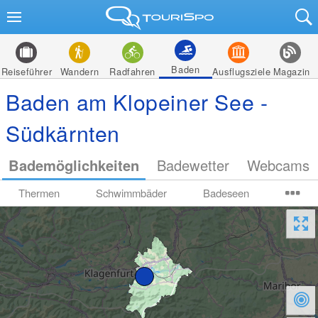
Baden
Reiseführer
Wandern
Radfahren
Ausflugsziele
Magazin
Baden am Klopeiner See -
Südkärnten
Bademöglichkeiten
Badewetter
Webcams
Thermen
Schwimmbäder
Badeseen