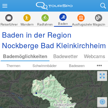
Baden
Reiseführer
Wandern
Radfahren
Ausflugsziele
Magazin
Baden in der Region
Nockberge Bad Kleinkirchheim
Bademöglichkeiten
Badewetter
Webcams
Thermen
Schwimmbäder
Badeseen