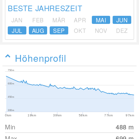
BESTE JAHRESZEIT
JAN
FEB
MÄR
APR
MAI
JUN
JUL
AUG
SEP
OKT
NOV
DEZ
Höhenprofil
750m
600m
450m
300m
0km
19km
39km
58km
77km
97km
Min
488
m
Max
699
m