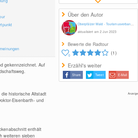
bung
Über den Autor
our
Oberpfälzer Wald - Tourismusverband Ostbayern e.V.
rtpunkt
aktualisiert am 2 Jun 2023
Bewerte die Radtour
rmeinungen
(1)
0
nd gekennzeichnet. Auf
Erzähl's weiter
dschaftsweg.
Share
Tweet
E-Mail
die historische Altstadt
Anzeige
Doktor-Eisenbarth- und
kenabschnitt enthält
 weiteren sieben