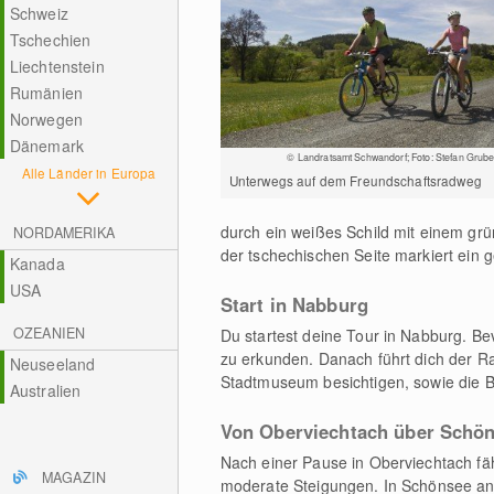
Schweiz
Tschechien
Liechtenstein
Rumänien
Norwegen
Dänemark
© Landratsamt Schwandorf; Foto: Stefan Grube
Alle Länder in Europa
Unterwegs auf dem Freundschaftsradweg
durch ein weißes Schild mit einem gr
NORDAMERIKA
der tschechischen Seite markiert ein
Kanada
USA
Start in Nabburg
OZEANIEN
Du startest deine Tour in Nabburg. Bev
zu erkunden. Danach führt dich der Ra
Neuseeland
Stadtmuseum besichtigen, sowie die 
Australien
Von Oberviechtach über Schön
Nach einer Pause in Oberviechtach fä
MAGAZIN
moderate Steigungen. In Schönsee a