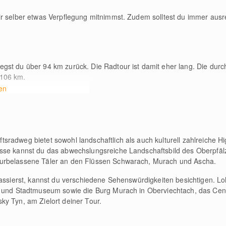
r selber etwas Verpflegung mitnimmst. Zudem solltest du immer ausre
legst du über 94
km
zurück. Die Radtour ist damit eher lang. Die durc
a 106
km
.
en
radweg bietet sowohl landschaftlich als auch kulturell zahlreiche Hig
asse kannst du das abwechslungsreiche Landschaftsbild des Oberpfä
urbelassene Täler an den Flüssen Schwarach, Murach und Ascha.
passierst, kannst du verschiedene Sehenswürdigkeiten besichtigen. L
h- und Stadtmuseum sowie die Burg Murach in Oberviechtach, das Ce
y Tyn, am Zielort deiner Tour.