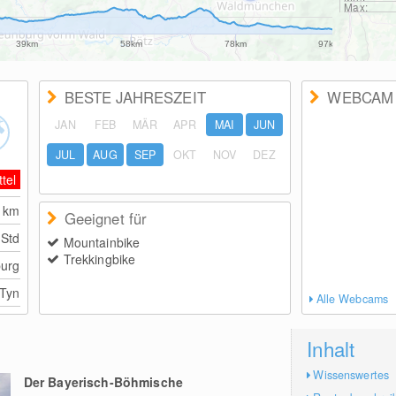
Max:
39km
58km
78km
97km
BESTE JAHRESZEIT
WEBCAM
JAN
FEB
MÄR
APR
MAI
JUN
JUL
AUG
SEP
OKT
NOV
DEZ
ttel
4
km
Geeignet für
 Std
Mountainbike
Trekkingbike
urg
 Tyn
Alle Webcams
Inhalt
Wissenswertes
Der Bayerisch-Böhmische