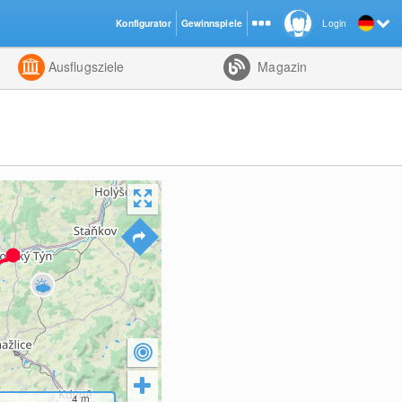
Konfigurator
Gewinnspiele
Login
ht
Kombiniert
Ausflugsziele
Magazin
4
m