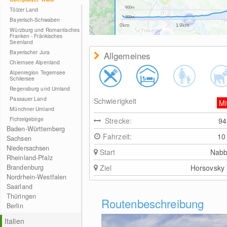
600m
Tölzer Land
300m
Bayerisch-Schwaben
0km
19km
Würzburg und Romantisches
Franken - Fränkisches
Seenland
Bayerischer Jura
Allgemeines
Chiemsee Alpenland
Alpenregion Tegernsee
Schliersee
Regensburg und Umland
Passauer Land
Schwierigkeit
Mi
Münchner Umland
Fichtelgebirge
Strecke:
9
Baden-Württemberg
Fahrzeit:
10
Sachsen
Niedersachsen
Start
Nabb
Rheinland-Pfalz
Brandenburg
Ziel
Horsovsky
Nordrhein-Westfalen
Saarland
Thüringen
Routenbeschreibung
Berlin
Italien