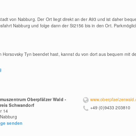
ltstadt von Nabburg. Der Ort liegt direkt an der A93 und ist daher be
usfahrt Nabburg und folge dann der St2156 bis in den Ort. Parkmöglic
n Horsovsky Tyn beendet hast, kannst du von dort aus bequem mit 
g
smuszentrum Oberpfälzer Wald -
www.oberpfaelzerwald.
reis Schwandorf
+49 (0)9433 203810
r 14
Nabburg
age senden