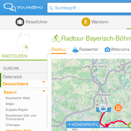
Reiseführer
Wandern
Radtour Bayerisch-Böh
Radtour
Radwetter
Webcams
RADTOUREN
EUROPA
Österreich
Deutschland
Bayern
Bayerischer Wald
Allgäu
Zugspitz-Region
Bayerisches Golf- und
Thermenland
HÖHENPROFIL
Chiemgau
Oberpfälzer Wald
900m