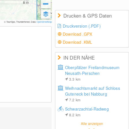
8
m
Drucken & GPS Daten
© TouriSpo, Thunderforest, Data:
OpenStreetMap
Druckversion (.PDF)
Download .GPX
Download .KML
IN DER NÄHE
Oberpfälzer Freilandmuseum
Neusath-Perschen
3.3
km
Weihnachtsmarkt auf Schloss
Guteneck bei Nabburg
7.2
km
Schwarzachtal-Radweg
8.2
km
Alle anzeigen