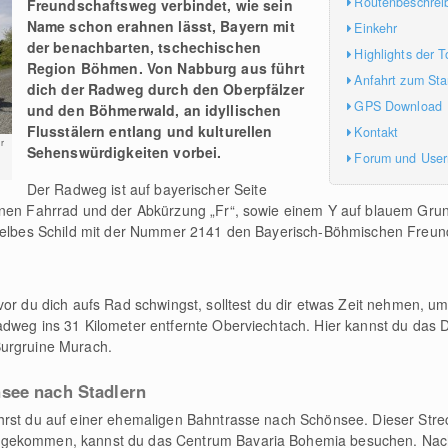
Routenbeschrei
Freundschaftsweg verbindet, wie sein
Name schon erahnen lässt, Bayern mit
Einkehr
der benachbarten, tschechischen
Highlights der T
Region Böhmen. Von Nabburg aus führt
Anfahrt zum Sta
dich der Radweg durch den Oberpfälzer
GPS Download
und den Böhmerwald, an idyllischen
Flusstälern entlang und kulturellen
Kontakt
r
Sehenswürdigkeiten vorbei.
Forum und Use
Der Radweg ist auf bayerischer Seite
ünen Fahrrad und der Abkürzung „Fr“, sowie einem Y auf blauem Gru
 gelbes Schild mit der Nummer 2141 den Bayerisch-Böhmischen Freun
or du dich aufs Rad schwingst, solltest du dir etwas Zeit nehmen, um 
dweg ins 31 Kilometer entfernte Oberviechtach. Hier kannst du das 
Burgruine Murach.
see nach Stadlern
hrst du auf einer ehemaligen Bahntrasse nach Schönsee. Dieser Strec
ngekommen, kannst du das Centrum Bavaria Bohemia besuchen. Nach