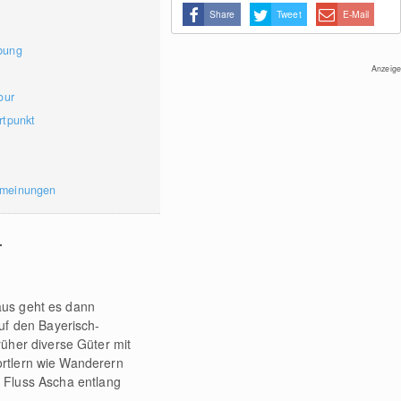
Share
Tweet
E-Mail
bung
Anzeige
our
rtpunkt
rmeinungen
.
 aus geht es dann
uf den Bayerisch-
üher diverse Güter mit
portlern wie Wanderern
 Fluss Ascha entlang