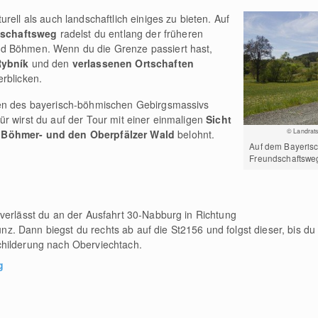
rell als auch landschaftlich einiges zu bieten. Auf
dschaftsweg
radelst du entlang der früheren
d Böhmen. Wenn du die Grenze passiert hast,
Rybník
und den
verlassenen Ortschaften
rblicken.
ren des bayerisch-böhmischen Gebirgsmassivs
r wirst du auf der Tour mit einer einmaligen
Sicht
© Landrats
 Böhmer- und den Oberpfälzer Wald
belohnt.
Auf dem Bayeris
Freundschaftswe
verlässt du an der Ausfahrt 30-Nabburg in Richtung
 Dann biegst du rechts ab auf die St2156 und folgst dieser, bis du 
hilderung nach Oberviechtach.
g