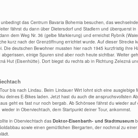
 unbedingt das Centrum Bavaria Bohemia besuchen, das wechselnde 
eiter fährst du dann über Dietersdorf und Stadlern und überquerst i
dann dem Weg Nr. 36 (gelbe Markierung) und erreichst Rybník (Waier).
che kurz nach der Grenzöffnung errichtet wurde. Auf dieser Strecke
i. Die deutschen Bewohner mussten hier nach 1945 kurzfristig ihre H
abgerissen, einige Spuren sind aber noch heute sichtbar. Weiter ge
ná Hut (Eisenhütte). Dort biegst du rechts ab in Richtung Zelezná und
iechtach
our bis nach Lindau. Beim Lindauer Wirt lohnt sich eine ausgiebige 
u deines E-Bikes laden. Jetzt hast du auch die anspruchsvollsten Ab
 aus geht es fast nur noch bergab. Ab Schönsee fährst du wieder auf
wieder in Oberviechtach, dem Startpunkt deiner Tour, ankommst.
sollte in Oberviechtach das
Doktor-Eisenbarth- und Stadtmuseum
b
Goldabbau sowie einen gemütlichen Biergarten, der nochmal zu einer 
lädt.