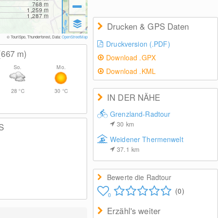
768
m
1,259
m
1,287
m
Drucken & GPS Daten
© TouriSpo, Thunderforest, Data:
OpenStreetMap
Druckversion (.PDF)
(667
m
)
Download .GPX
So.
Mo.
Download .KML
28
°C
30
°C
IN DER NÄHE
Grenzland-Radtour
30
km
S
Weidener Thermenwelt
37.1
km
Bewerte die Radtour
(0)
0
Erzähl's weiter