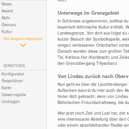
News
Award
Unterwegs im Grenzgebiet
Aktiv
In Schönsee angekommen, solltest du
Genuss
bayerisch-böhmische Kultur enthält. W
Kultur
Landesgrenze. Von dort aus folgst du 
Alle Magazin Kategorien
kurzer Besuch der Symbolkapelle, wel
einigen verlassenen Ortschaften vorbe
Danach wurden diese zum großen Teil 
Tal, Karlova Hut (Karlsbach) und Zelez
den Grenzübergang Tillyschanz.
SONSTIGES
Konfigurator
Von Lindau zurück nach Oberv
Reiseführer
Nun geht es über die Leuchtenberger T
Karte
Außerdem kannst du hier auch den Akk
Gewinnspiele
hinter dich gebracht, denn von Lindau
Umfragen
Böhmischen Freundschaftsweg, bis du 
Wer jetzt noch Zeit und Lust hat, der 
eine interessante Abteilung über den 
oder einem abschließenden Radler ein