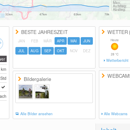
Max:
Aufstieg:
Abstieg:
31km
47km
63km
79km
BESTE JAHRESZEIT
WETTER
Heute
JAN
FEB
MÄR
APR
MAI
JUN
JUL
AUG
SEP
OKT
NOV
DEZ
28
°C
wer
Wetterbericht
3
km
WEBCAM
 Std
Bildergalerie
tach
Alle Bilder ansehen
Alle Webcams
Inhalt