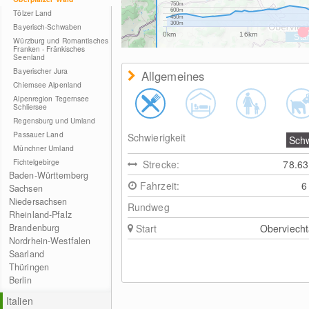
750m
600m
Tölzer Land
450m
300m
Bayerisch-Schwaben
0km
16km
Würzburg und Romantisches
Franken - Fränkisches
Seenland
Bayerischer Jura
Allgemeines
Chiemsee Alpenland
Alpenregion Tegernsee
Schliersee
Regensburg und Umland
Passauer Land
Schwierigkeit
Sch
Münchner Umland
Fichtelgebirge
Strecke:
78.6
Baden-Württemberg
Fahrzeit:
6
Sachsen
Niedersachsen
Rundweg
Rheinland-Pfalz
Brandenburg
Start
Oberviech
Nordrhein-Westfalen
Saarland
Thüringen
Berlin
Italien