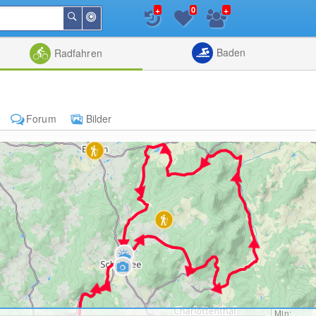
+
+
0
In
Suchen
der
Nähe
Listenansicht
Kartenansic
Baden
Radfahren
Forum
Bilder
Min: