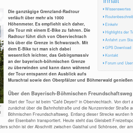
Wissenswertes
Die ganztägige Grenzland-Radtour
Routenbeschrei
verläuft über mehr als 1000
Höhenmeter. Es empfiehlt sich daher,
Einkehr
die Tour mit einem E-Bike zu fahren. Die
Highlights der T
Radtour führt dich von Oberviechtach
Anfahrt zum Sta
bis über die Grenze in Schwarzach. Mit
GPS Download
dem E-Bike tut man sich dabei
wesentlich leichter, das Gebirgsmassiv
Kontakt
an der bayerisch-böhmischen Grenze
Forum und Use
zu überwinden und kann dann während
der Tour entspannt den Ausblick aufs
Murachtal sowie den Oberpfälzer und Böhmerwald genießen
Über den Bayerisch-Böhmischen Freundschaftsweg
Start der Tour ist beim "Café Deyerl“ in Oberviechtach. Von dort
r
zunächst über die Bahnhofstraße und die Nunzenrieder Straße a
d
Böhmischen Freundschaftsweg. Entlang dieser Strecke wurden fr
der Eisenbahn transportiert. Heute steht das Gleisbett Freizeits
ers schön ist der Abschnitt zwischen Gaisthal und Schönsee, der am