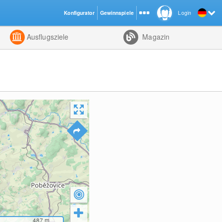
Konfigurator
Gewinnspiele
Login
ht
Kombiniert
Ausflugsziele
Magazin
487
m