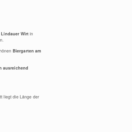
m
Lindauer Wirt
in
n.
schönen
Biergarten am
em ausreichend
t liegt die Länge der