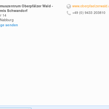
smuszentrum Oberpfälzer Wald -
www.oberpfaelzerwald.
reis Schwandorf
+49 (0) 9433 203810
r 14
Nabburg
age senden