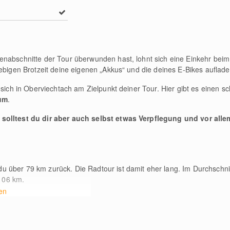
enabschnitte der Tour überwunden hast, lohnt sich eine Einkehr bei
iebigen Brotzeit deine eigenen „Akkus“ und die deines E-Bikes auflade
t sich in Oberviechtach am Zielpunkt deiner Tour. Hier gibt es einen 
um
.
 solltest du dir aber auch selbst etwas Verpflegung und vor all
 du über 79
km
zurück. Die Radtour ist damit eher lang. Im Durchschnit
 106
km
.
en