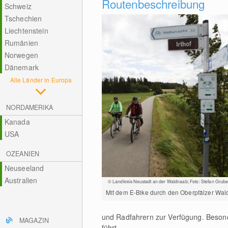
Routenbeschreibung
Schweiz
Tschechien
Liechtenstein
Rumänien
Norwegen
Dänemark
Alle Länder in Europa
NORDAMERIKA
Kanada
USA
OZEANIEN
Neuseeland
Australien
© Landkreis Neustadt an der Waldnaab; Foto: Stefan Grube
Mit dem E-Bike durch den Oberpfälzer Wal
und Radfahrern zur Verfügung. Besond
MAGAZIN
führt.