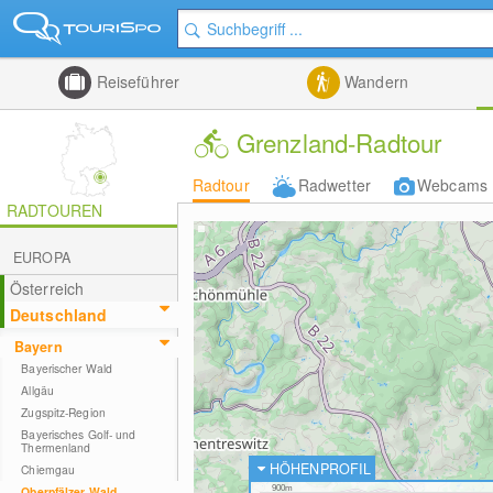
Reiseführer
Wandern
Grenzland-Radtour
Radtour
Radwetter
Webcams
RADTOUREN
EUROPA
Österreich
Deutschland
Bayern
Bayerischer Wald
Allgäu
Zugspitz-Region
Bayerisches Golf- und
Thermenland
HÖHENPROFIL
Chiemgau
Oberpfälzer Wald
900m