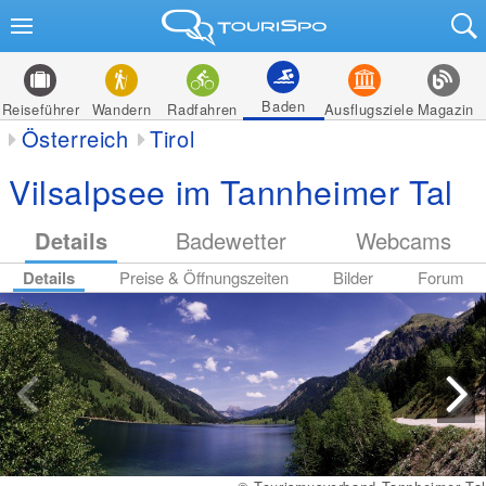
Baden
Reiseführer
Wandern
Radfahren
Ausflugsziele
Magazin
Österreich
Tirol
Vilsalpsee im Tannheimer Tal
Details
Badewetter
Webcams
Details
Preise & Öffnungszeiten
Bilder
Forum