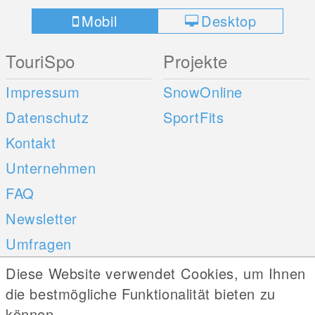
Mobil
Desktop
TouriSpo
Projekte
Impressum
SnowOnline
Datenschutz
SportFits
Kontakt
Unternehmen
FAQ
Newsletter
Umfragen
Diese Website verwendet Cookies, um Ihnen
Mobile Apps
Social Web
die bestmögliche Funktionalität bieten zu
können.