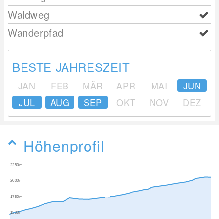
Waldweg
Wanderpfad
BESTE JAHRESZEIT
JAN
FEB
MÄR
APR
MAI
JUN
JUL
AUG
SEP
OKT
NOV
DEZ
Höhenprofil
2250m
2000m
1750m
1500m