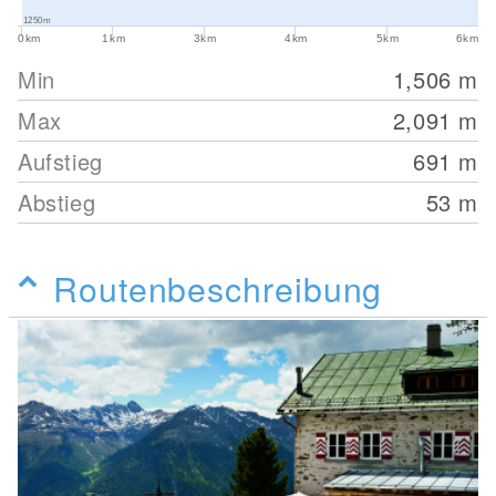
1250m
0km
1km
3km
4km
5km
6km
Min
1,506
m
Max
2,091
m
Aufstieg
691
m
Abstieg
53
m
Routenbeschreibung