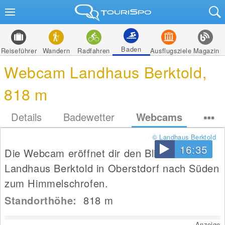
Baden
Reiseführer
Wandern
Radfahren
Ausflugsziele
Magazin
Webcam Landhaus Berktold,
818 m
Details
Badewetter
Webcams
© Landhaus Berktold
16:35
Die Webcam eröffnet dir den Blick vom
Landhaus Berktold in Oberstdorf nach Süden
zum Himmelschrofen.
Standorthöhe:
818
m
Anzeige