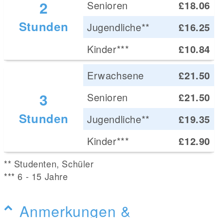
2
Senioren
£18.06
Stunden
Jugendliche**
£16.25
Kinder***
£10.84
Erwachsene
£21.50
3
Senioren
£21.50
Stunden
Jugendliche**
£19.35
Kinder***
£12.90
** Studenten, Schüler
*** 6 - 15 Jahre
Anmerkungen &