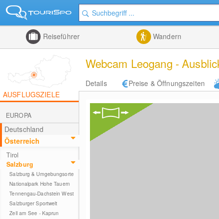
Reiseführer
Wandern
Webcam Leogang - Ausblick
Details
Preise & Öffnungszeiten
AUSFLUGSZIELE
EUROPA
Deutschland
Österreich
Tirol
Salzburg
Salzburg & Umgebungsorte
Nationalpark Hohe Tauern
Tennengau-Dachstein West
Salzburger Sportwelt
Zell am See - Kaprun