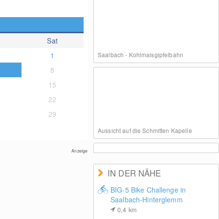
Sat
1
Saalbach - Kohlmaisgipfelbahn
8
15
22
29
Aussicht auf die Schmitten Kapelle
Anzeige
IN DER NÄHE
BIG-5 Bike Challenge in
Saalbach-Hinterglemm
Ausblick vom Schattberg West
0,4
km