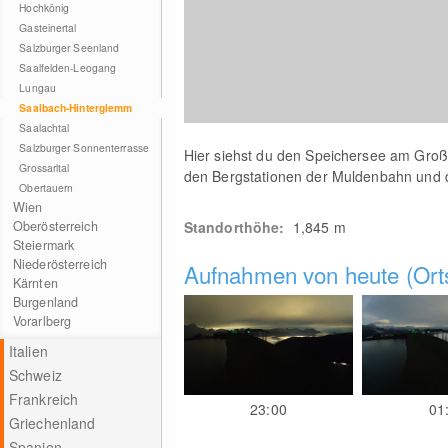
Hochkönig
Gasteinertal
Salzburger Seenland
Saalfelden-Leogang
Lungau
Saalbach-Hinterglemm
Saalachtal
Salzburger Sonnenterrasse
Hier siehst du den Speichersee am Groß
Grossarltal
den Bergstationen der Muldenbahn und 
Obertauern
Wien
Oberösterreich
Standorthöhe:
1,845
m
Steiermark
Niederösterreich
Aufnahmen von heute (Orts
Kärnten
Burgenland
Vorarlberg
Italien
Schweiz
Frankreich
23:00
01
Griechenland
Spanien