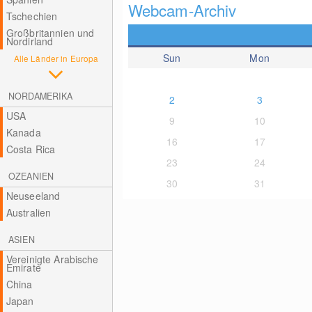
Webcam-Archiv
Tschechien
Großbritannien und
Nordirland
Sun
Mon
Alle Länder in Europa
NORDAMERIKA
2
3
USA
9
10
Kanada
16
17
Costa Rica
23
24
OZEANIEN
30
31
Neuseeland
Australien
ASIEN
Vereinigte Arabische
Emirate
China
Japan