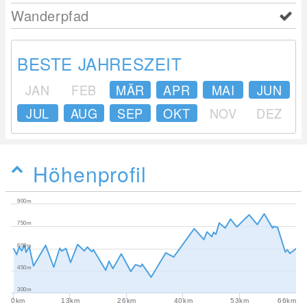
Wanderpfad
BESTE JAHRESZEIT
JAN
FEB
MÄR
APR
MAI
JUN
JUL
AUG
SEP
OKT
NOV
DEZ
Höhenprofil
900m
750m
600m
450m
300m
0km
13km
26km
40km
53km
66km