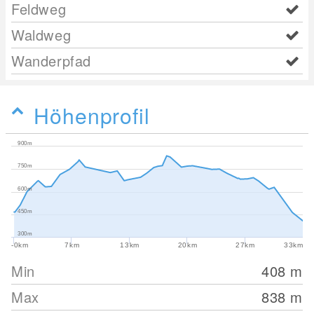
Feldweg
Waldweg
Wanderpfad
Höhenprofil
900m
750m
600m
450m
300m
-0km
7km
13km
20km
27km
33km
Min
408
m
Max
838
m