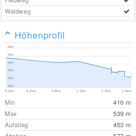
Waldweg
Höhenprofil
600m
550m
500m
450m
400m
350m
0.0km
0.4km
0.8km
1.1km
1.5km
1.9km
Min
410
m
Max
539
m
Aufstieg
453
m
Abstieg
577
m