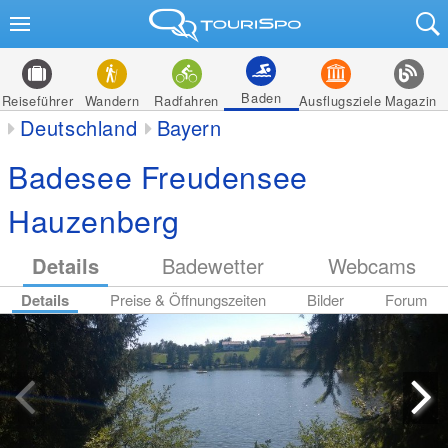
Baden
Reiseführer
Wandern
Radfahren
Ausflugsziele
Magazin
Deutschland
Bayern
Badesee Freudensee
Hauzenberg
Details
Badewetter
Webcams
Details
Preise & Öffnungszeiten
Bilder
Forum