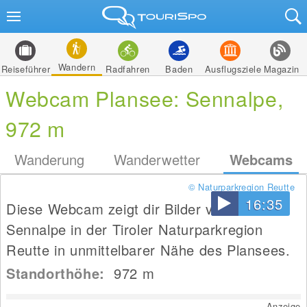
Wandern
Reiseführer
Radfahren
Baden
Ausflugsziele
Magazin
Webcam Plansee: Sennalpe,
972 m
Wanderung
Wanderwetter
Webcams
© Naturparkregion Reutte
16:35
Diese Webcam zeigt dir Bilder von der
Sennalpe in der Tiroler Naturparkregion
Reutte in unmittelbarer Nähe des Plansees.
Standorthöhe:
972
m
Anzeige