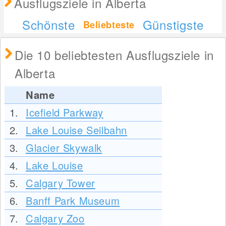
Ausflugsziele in Alberta
Schönste
Günstigste
Beliebteste
Die 10 beliebtesten Ausflugsziele in
Alberta
Name
1.
Icefield Parkway
2.
Lake Louise Seilbahn
3.
Glacier Skywalk
4.
Lake Louise
5.
Calgary Tower
6.
Banff Park Museum
7.
Calgary Zoo