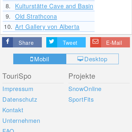
8.
Kulturstätte Cave and Basin
9.
Old Strathcona
10.
Art Gallery von Alberta
Share
Tweet
E-Mail
Mobil
Desktop
TouriSpo
Projekte
Impressum
SnowOnline
Datenschutz
SportFits
Kontakt
Unternehmen
FAQ