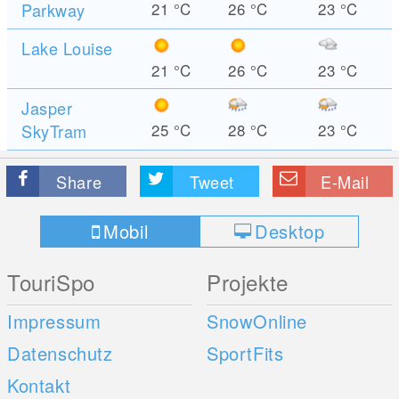
Parkway
21
°C
26
°C
23
°C
Lake Louise
21
°C
26
°C
23
°C
Jasper
SkyTram
25
°C
28
°C
23
°C
Share
Tweet
E-Mail
Mobil
Desktop
TouriSpo
Projekte
Impressum
SnowOnline
Datenschutz
SportFits
Kontakt