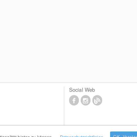
Social Web
OK, Verst