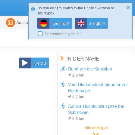
Do you want to switch to the English version of
Konfigurator
Gewinnspiele
Login
TouriSpo?
ht
Kombiniert
Ausflugsziele
Magazin
German
English
Remember my choice
IN DER NÄHE
04:33
Rund um die Kanisfluh
2.8
km
Vom Diedamskopf hinunter zur
Breitenalpe
3.7
km
Auf die Hochkünzelspitze bei
Schröcken
6.6
km
Alle anzeigen