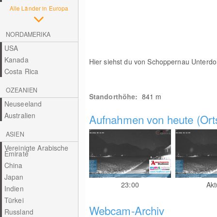
Alle Länder in Europa
NORDAMERIKA
USA
Kanada
Hier siehst du von Schoppernau Unterdor
Costa Rica
OZEANIEN
Standorthöhe:
841
m
Neuseeland
Australien
Aufnahmen von heute (Orts
ASIEN
Vereinigte Arabische
Emirate
China
Japan
23:00
Akt
Indien
Türkei
Webcam-Archiv
Russland