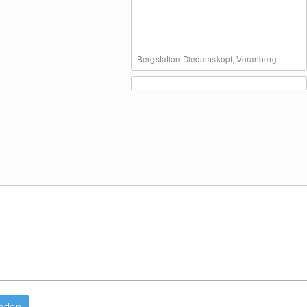
Bergstation Diedamskopf, Vorarlberg
Diedamskopf: Ausblick Wedelstube
Panorama Diedamskopf von der
Breitenalpe
anden