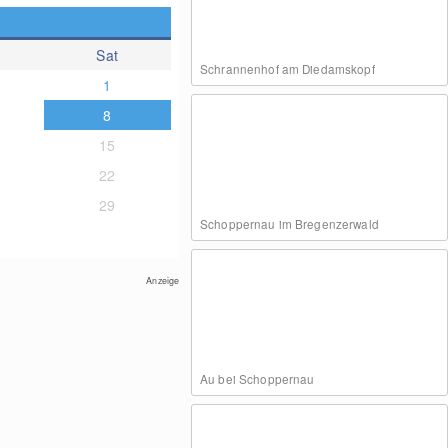
Sat
Schrannenhof am Diedamskopf
1
8
15
22
29
Schoppernau im Bregenzerwald
Anzeige
Au bei Schoppernau