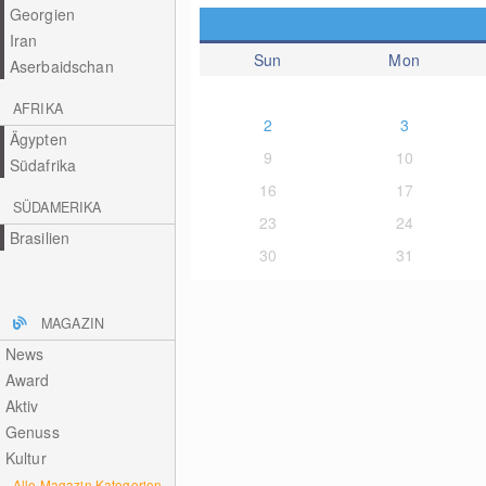
Georgien
Iran
Sun
Mon
Aserbaidschan
AFRIKA
2
3
Ägypten
9
10
Südafrika
16
17
SÜDAMERIKA
23
24
Brasilien
30
31
MAGAZIN
News
Award
Aktiv
Genuss
Kultur
Alle Magazin Kategorien