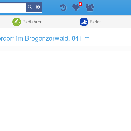
0
In
Suchen
der
Nähe
Listenansicht
Kartenansic
Radfahren
Baden
dorf im Bregenzerwald, 841 m