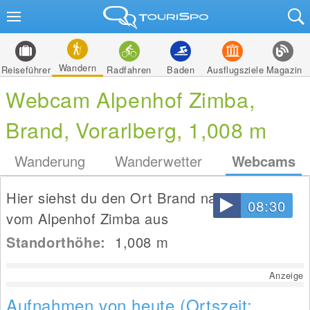
Wandern
Reiseführer
Radfahren
Baden
Ausflugsziele
Magazin
Webcam Alpenhof Zimba,
Brand, Vorarlberg, 1,008 m
Wanderung
Wanderwetter
Webcams
Hier siehst du den Ort Brand nahe Bludenz
08:30
vom Alpenhof Zimba aus
Standorthöhe:
1,008
m
Anzeige
Aufnahmen von heute (Ortszeit: