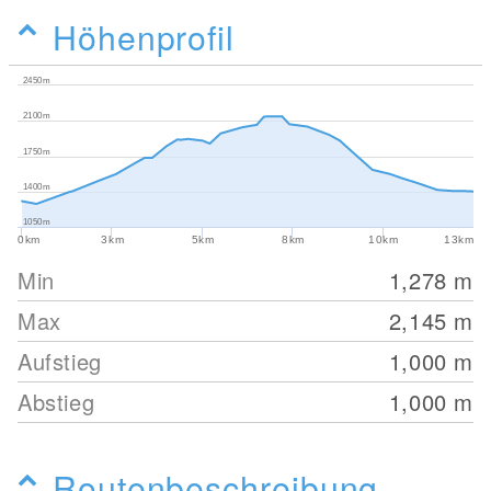
Höhenprofil
2450m
2100m
1750m
1400m
1050m
0km
3km
5km
8km
10km
13km
Min
1,278
m
Max
2,145
m
Aufstieg
1,000
m
Abstieg
1,000
m
Routenbeschreibung