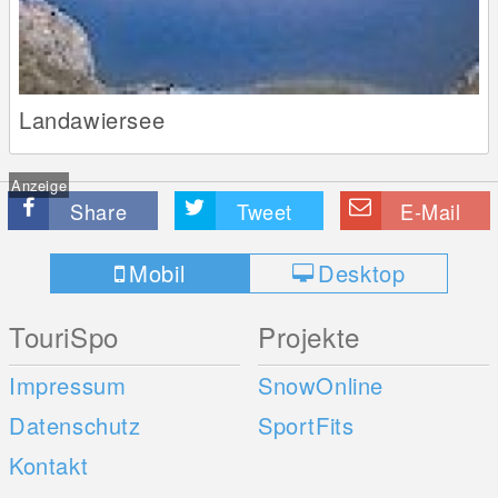
Landawiersee
Anzeige
Share
Tweet
E-Mail
Mobil
Desktop
TouriSpo
Projekte
Impressum
SnowOnline
Datenschutz
SportFits
Kontakt