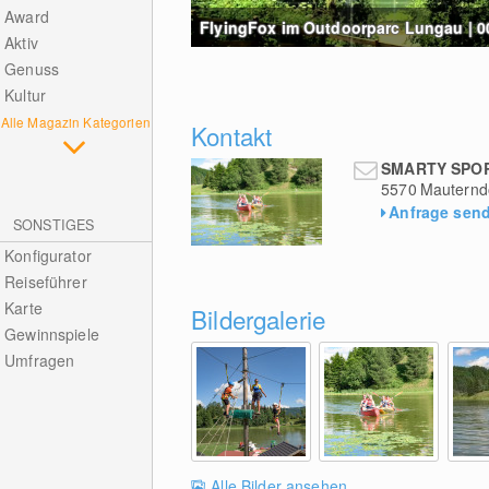
Award
FlyingFox im Outdoorparc Lungau | 0
Aktiv
Genuss
Kultur
Alle Magazin Kategorien
Kontakt
SMARTY SPOR
5570
Mauternd
Anfrage sen
SONSTIGES
Konfigurator
Reiseführer
Karte
Bildergalerie
Gewinnspiele
Umfragen
Alle Bilder ansehen