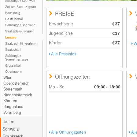
Salzburger Sportwelt
© Outdoorparc Lungau
Zell am See - Kaprun
PREISE
Hochkönig
Gasteinertal
Erwachsene
€37
Salzburger Seenland
Saalfelden-Leogang
Jugendliche
€37
Lungau
Kinder
€37
W
Saalbach-Hinterglemm
Saalachtal
Alle Preisinfos
Salzburger
Sonnenterrasse
Grossarltal
Obertauern
Öffnungszeiten
Wien
Oberösterreich
Mo - So
09:00
-
18:00
Steiermark
Niederösterreich
Kärnten
Burgenland
Vorarlberg
Italien
Schweiz
Alle Öffnungszeiten
Al
Frankreich