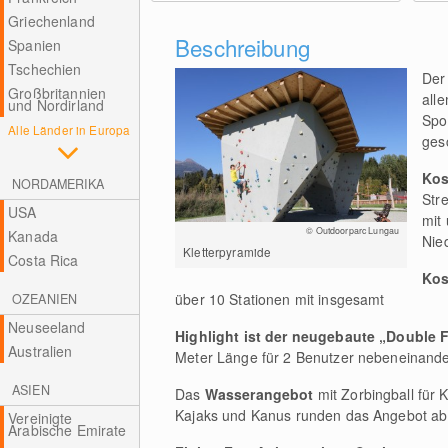
Griechenland
Beschreibung
Spanien
Tschechien
De
Großbritannien
all
und Nordirland
Spo
Alle Länder in Europa
ges
Kos
NORDAMERIKA
Str
USA
mit
© Outdoorparc Lungau
Kanada
Nie
Kletterpyramide
Costa Rica
Kos
über 10 Stationen mit insgesamt
OZEANIEN
Neuseeland
Highlight ist der neugebaute „Double F
Australien
Meter Länge für 2 Benutzer nebeneinande
ASIEN
Das
Wasserangebot
mit Zorbingball für 
Kajaks und Kanus runden das Angebot ab. 
Vereinigte
Arabische Emirate