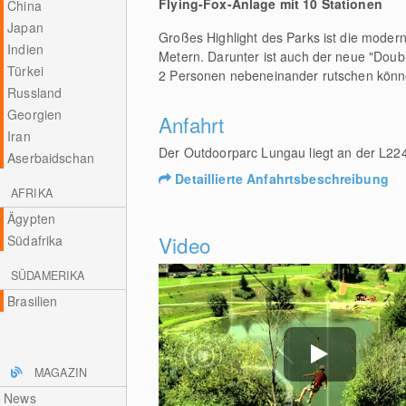
Flying-Fox-Anlage mit 10 Stationen
China
Japan
Großes Highlight des Parks ist die moder
Indien
Metern. Darunter ist auch der neue "Doubl
Türkei
2 Personen nebeneinander rutschen könn
Russland
Georgien
Anfahrt
Iran
Der Outdoorparc Lungau liegt an der L22
Aserbaidschan
Detaillierte Anfahrtsbeschreibung
AFRIKA
Ägypten
Video
Südafrika
SÜDAMERIKA
Brasilien
MAGAZIN
News