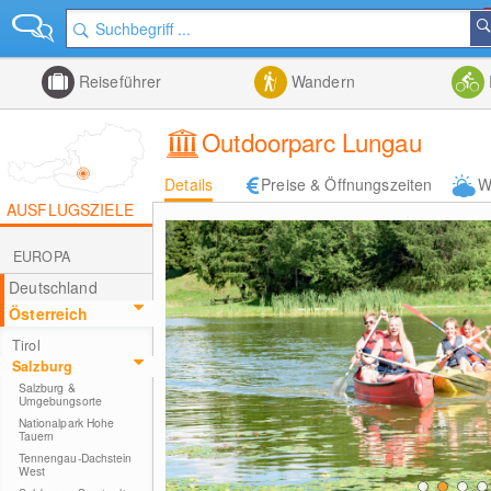
Reiseführer
Wandern
Outdoorparc Lungau
Details
Preise & Öffnungszeiten
W
AUSFLUGSZIELE
EUROPA
Deutschland
Österreich
Tirol
Salzburg
Salzburg &
Umgebungsorte
Nationalpark Hohe
Tauern
Tennengau-Dachstein
West