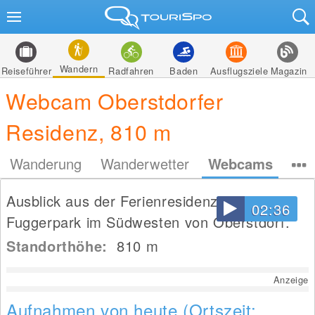
Wandern
Reiseführer
Radfahren
Baden
Ausflugsziele
Magazin
Webcam Oberstdorfer
Residenz, 810 m
Wanderung
Wanderwetter
Webcams
Ausblick aus der Ferienresidenz Am
02:36
Fuggerpark im Südwesten von Oberstdorf.
Standorthöhe:
810
m
Anzeige
Aufnahmen von heute (Ortszeit: