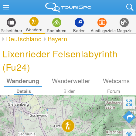
Wandern
Reiseführer
Radfahren
Baden
Ausflugsziele
Magazin
Deutschland
Bayern
Lixenrieder Felsenlabyrinth
(Fu24)
Wanderung
Wanderwetter
Webcams
Details
Bilder
Forum