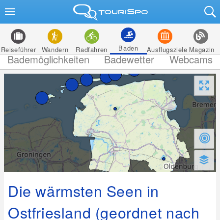
Baden
Reiseführer
Wandern
Radfahren
Ausflugsziele
Magazin
Bademöglichkeiten
Badewetter
Webcams
Die wärmsten Seen in
Ostfriesland (geordnet nach