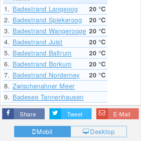
1.
Badestrand Langeoog
20
°C
2.
Badestrand Spiekeroog
20
°C
3.
Badestrand Wangerooge
20
°C
4.
Badestrand Juist
20
°C
5.
Badestrand Baltrum
20
°C
6.
Badestrand Borkum
20
°C
7.
Badestrand Norderney
20
°C
8.
Zwischenahner Meer
9.
Badesee Tannenhausen
Share
Tweet
E-Mail
Mobil
Desktop