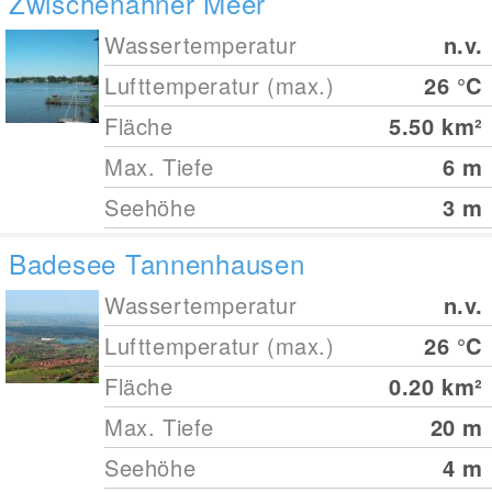
Zwischenahner Meer
Wassertemperatur
n.v.
Lufttemperatur (max.)
26
°C
Fläche
5.50
km²
Max. Tiefe
6
m
Seehöhe
3
m
Badesee Tannenhausen
Wassertemperatur
n.v.
Lufttemperatur (max.)
26
°C
Fläche
0.20
km²
Max. Tiefe
20
m
Seehöhe
4
m