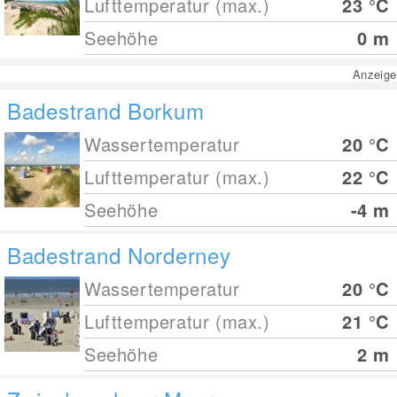
Lufttemperatur (max.)
23
°C
Seehöhe
0
m
Anzeige
Badestrand Borkum
Wassertemperatur
20
°C
Lufttemperatur (max.)
22
°C
Seehöhe
-4
m
Badestrand Norderney
Wassertemperatur
20
°C
Lufttemperatur (max.)
21
°C
Seehöhe
2
m