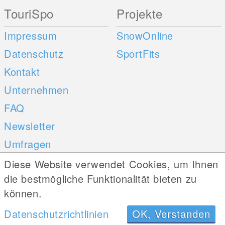
TouriSpo
Projekte
Impressum
SnowOnline
Datenschutz
SportFits
Kontakt
Unternehmen
FAQ
Newsletter
Umfragen
Diese Website verwendet Cookies, um Ihnen
Mobile Apps
Social Web
die bestmögliche Funktionalität bieten zu
können.
iOS
Datenschutzrichtlinien
OK, Verstanden
Android