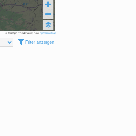
© TouriSpo, Thunderforest, Data:
OpenStreetMap
Filter anzeigen