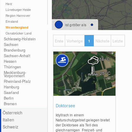
Harz
Lüneburger Heide
Region Hannover
Emsland
ist größer als
Weserbergland
Osnabrücker Land
Schleswig-Holstein
Erste
Vorherige
1
Nächste
Letzte
Sachsen
Brandenburg
Sachsen-Anhalt
16
°C
Hessen
Thüringen
Mecklenburg-
25
°C
Vorpommern
Rheinland-Pfalz
Hamburg
Saarland
Berlin
0
Bremen
Doktorsee
Österreich
Idyllisch in einem
Italien
Naturschutzgebiet gelegen bietet
der Doktorsee als Teil des
Schweiz
gleichnamigen Freizeit- und