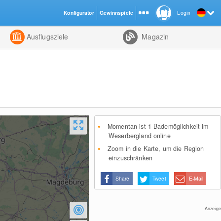
Konfigurator
Gewinnspiele
Login
ht
Kombiniert
Ausflugsziele
Magazin
Momentan ist 1 Bademöglichkeit im
Weserbergland online
Zoom in die Karte, um die Region
einzuschränken
Share
Tweet
E-Mail
Anzeige