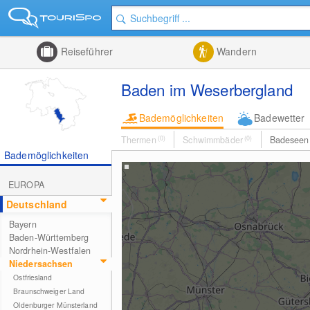
Reiseführer
Wandern
Baden im Weserbergland
Bademöglichkeiten
Badewetter
Thermen
(0)
Schwimmbäder
(0)
Badesee
Bademöglichkeiten
EUROPA
Deutschland
Bayern
Baden-Württemberg
Nordrhein-Westfalen
Niedersachsen
Ostfriesland
Braunschweiger Land
Oldenburger Münsterland