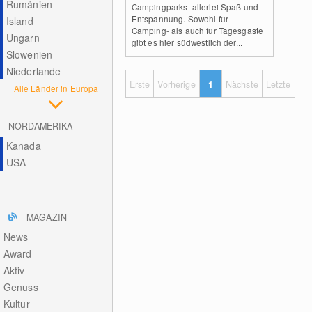
Rumänien
Campingparks allerlei Spaß und
Entspannung. Sowohl für
Island
Camping- als auch für Tagesgäste
Ungarn
gibt es hier südwestlich der...
Slowenien
Niederlande
Erste
Vorherige
1
Nächste
Letzte
Alle Länder in Europa
NORDAMERIKA
Kanada
USA
MAGAZIN
News
Award
Aktiv
Genuss
Kultur